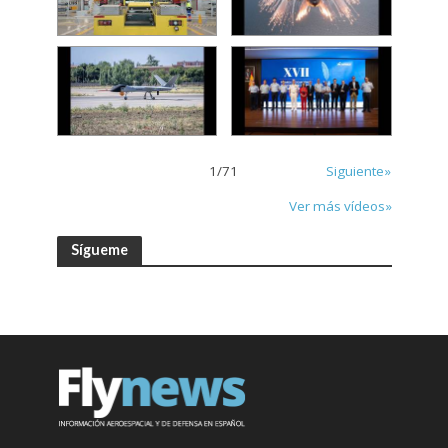
1
/
71
Siguiente»
Ver más vídeos»
Sígueme