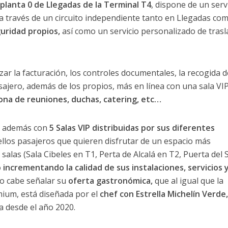
 planta 0 de Llegadas de la Terminal T4
, dispone de un serv
o a través de un circuito independiente tanto en Llegadas co
guridad propios,
así como un servicio personalizado de trasl
izar la facturación, los controles documentales, la recogida d
ajero, además de los propios, más en línea con una sala VIP
ona de reuniones, duchas, catering, etc…
a además con
5 Salas VIP distribuidas por sus diferentes
ellos pasajeros que quieren disfrutar de un espacio más
alas (Sala Cibeles en T1, Perta de Alcalá en T2, Puerta del 
 incrementando la calidad de sus instalaciones, servicios 
to cabe señalar su
oferta gastronómica,
que al igual que la
mium, está diseñada por el
chef con Estrella Michelín Verde,
a desde el año 2020.