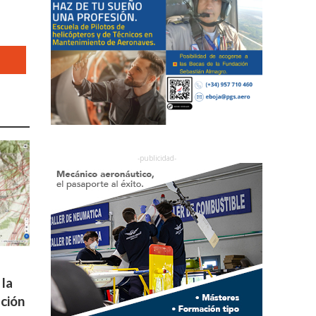
la
ación