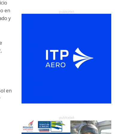
icio
mo en
ado y
e
,
Sol en
y