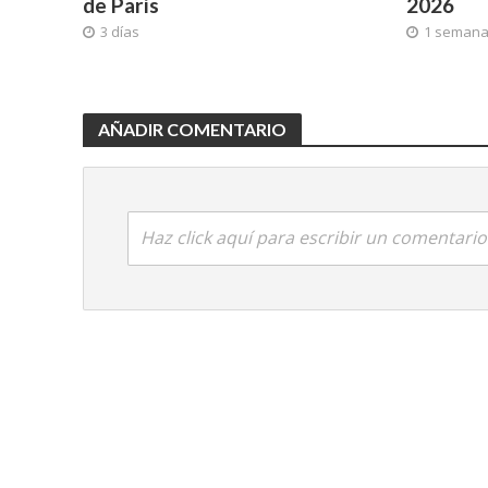
de París
2026
3 días
1 seman
AÑADIR COMENTARIO
Haz click aquí para escribir un comentario