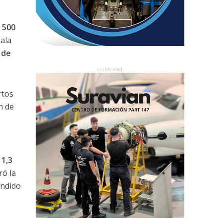
 500
Sala
 de
rtos
n de
 1,3
ró la
endido