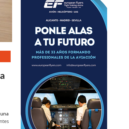
na
s
una
entes