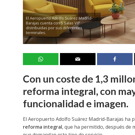
El Aeropuerto Adolfo Suárez Madrid-
Barajas cuenta con 5 Salas VIP
distribuidas por sus diferentes
terminales.
Con un coste de 1,3 millo
reforma integral, con may
funcionalidad e imagen.
El Aeropuerto Adolfo Suárez Madrid-Barajas ha 
reforma integral
, que ha permitido, después de m
que demandan este tipo de servicio.