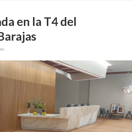
a en la T4 del
Barajas
ws