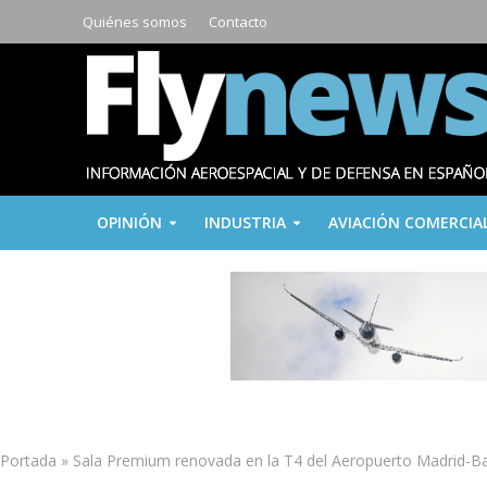
Quiénes somos
Contacto
OPINIÓN
INDUSTRIA
AVIACIÓN COMERCIA
Portada
»
Sala Premium renovada en la T4 del Aeropuerto Madrid-B