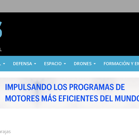
L
DEFENSA
ESPACIO
DRONES
FORMACIÓN Y E
arajas