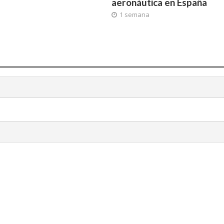
aeronáutica en España
a
1 semana