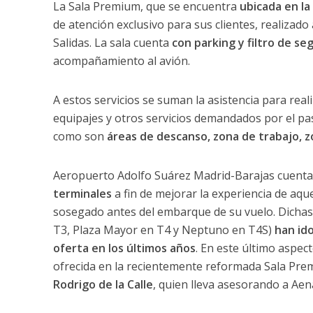
La Sala Premium, que se encuentra
ubicada en la
de atención exclusivo para sus clientes, realizad
Salidas. La sala cuenta
con parking y filtro de se
acompañamiento al avión.
A estos servicios se suman la asistencia para real
equipajes y otros servicios demandados por el pas
como son
áreas de descanso, zona de trabajo, z
Aeropuerto Adolfo Suárez Madrid-Barajas cuent
terminales
a fin de mejorar la experiencia de aqu
sosegado antes del embarque de su vuelo. Dichas s
T3, Plaza Mayor en T4 y Neptuno en T4S)
han ido
oferta en los últimos años
. En este último aspec
ofrecida en la recientemente reformada Sala Pre
Rodrigo de la Calle
, quien lleva asesorando a Aen