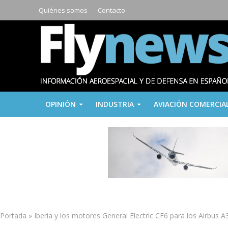
Quiénes somos
Contacto
OPINIÓN
INDUSTRIA
AVIACIÓN COMERCIA
Portada
»
Iberia y los motores General Electric CF6 para los Airbus A