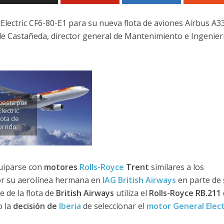
 Electric CF6-80-E1 para su nueva flota de aviones Airbus A3
de Castañeda, director general de Mantenimiento e Ingenier
uesta por
lectric
lota de
orrido.
uiparse con
motores
Rolls-Royce
Trent
similares a los
or su aerolínea hermana en
IAG
British Airways
en parte de
e de la flota de
British Airways
utiliza el
Rolls-Royce RB.211
o la
decisión de
Iberia
de seleccionar el
motor General Elect
.