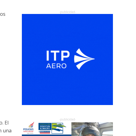
los
. El
n una