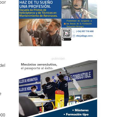
por
del
e
000