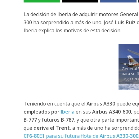
La decisión de Iberia de adquirir motores General
300 ha sorprendido a más de uno. José Luis Ruiz 
Iberia explica los motivos de esta decisión.
Iberia ap
General E
para su f
largo rec
Teniendo en cuenta que el
Airbus A330
puede eq
empleados por
Iberia
en sus
Airbus A340-600
, p
B-777
y futuros
B-787
, y que otra parte important
que
deriva el Trent
, a más de uno ha sorprendid
CF6-80E1
para su futura flota de
Airbus A330-300