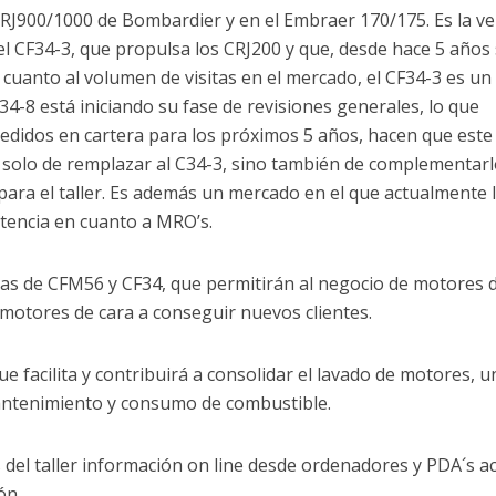
RJ900/1000 de Bombardier y en el Embraer 170/175. Es la ve
 CF34-3, que propulsa los CRJ200 y que, desde hace 5 años
cuanto al volumen de visitas en el mercado, el CF34-3 es un
4-8 está iniciando su fase de revisiones generales, lo que
edidos en cartera para los próximos 5 años, hacen que este
solo de remplazar al C34-3, sino también de complementarl
para el taller. Es además un mercado en el que actualmente 
tencia en cuanto a MRO’s.
as de CFM56 y CF34, que permitirán al negocio de motores d
motores de cara a conseguir nuevos clientes.
e facilita y contribuirá a consolidar el lavado de motores, u
mantenimiento y consumo de combustible.
s del taller información on line desde ordenadores y PDA´s a
ón.