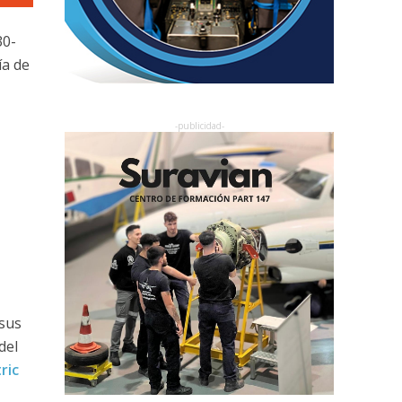
30-
ía de
 sus
del
ric