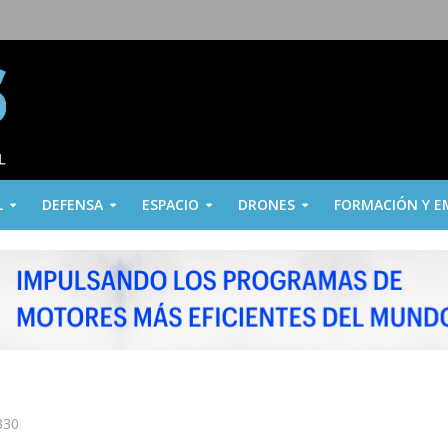
L
DEFENSA
ESPACIO
DRONES
FORMACIÓN Y E
330