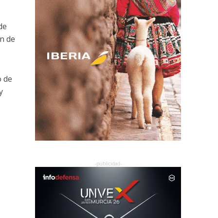
de
ón de
o de
y