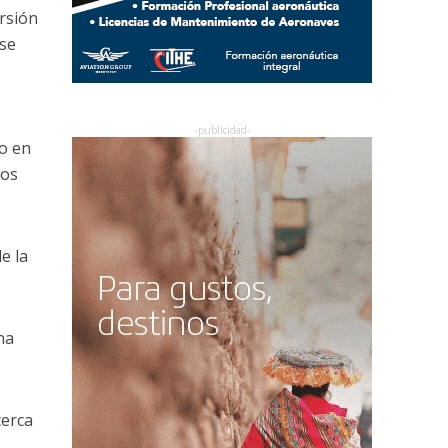
rsión
 se
o en
los
e la
na
cerca