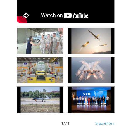
1
/
71
Siguiente»