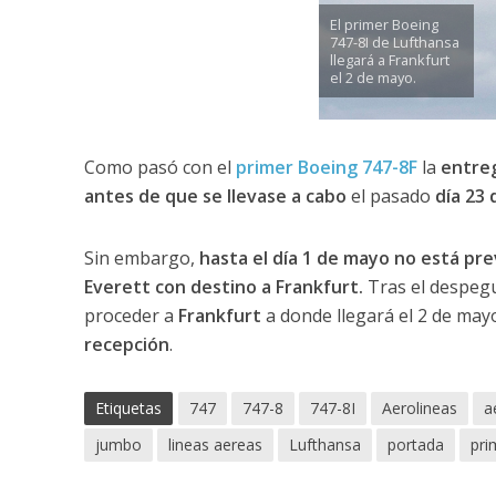
El primer Boeing
747-8I de Lufthansa
llegará a Frankfurt
el 2 de mayo.
Como pasó con el
primer Boeing 747-8F
la
entre
antes de que se llevase a cabo
el pasado
día 23 
Sin embargo,
hasta el día 1 de mayo no está pre
Everett con destino a Frankfurt.
Tras el despegu
proceder a
Frankfurt
a donde llegará el 2 de may
recepción
.
Etiquetas
747
747-8
747-8I
Aerolineas
a
jumbo
lineas aereas
Lufthansa
portada
pri