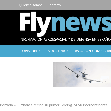
Quiénes somos
Contacto
OPINIÓN
INDUSTRIA
AVIACIÓN COMERCIA
Portada
»
Lufthansa recibe su primer Boeing 747-8 Intercontinental