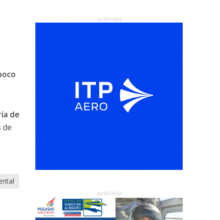
poco
ía de
 de
ental