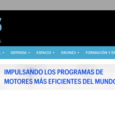
L
DEFENSA
ESPACIO
DRONES
FORMACIÓN Y E