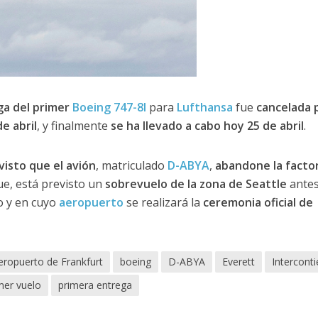
ga del primer
Boeing
747-8I
para
Lufthansa
fue
cancelada 
de abril
, y finalmente
se ha llevado a cabo hoy 25 de abril
.
visto que el avión
, matriculado
D-ABYA
,
abandone la factor
e, está previsto un
sobrevuelo de la zona de Seattle
antes
o y en cuyo
aeropuerto
se realizará la
ceremonia oficial de
eropuerto de Frankfurt
boeing
D-ABYA
Everett
Interconti
mer vuelo
primera entrega