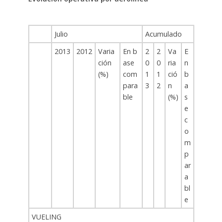
Julio
Acumulado
2013
2012
Varia
En b
2
2
Va
E
ción
ase
0
0
ria
n
(%)
com
1
1
ció
b
para
3
2
n
a
ble
(%)
s
e
c
o
m
p
ar
a
bl
e
VUELING