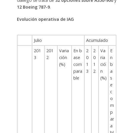
Gallego se trata de
32 opciones sobre A350-900
y
12 Boeing 787-9
.
Evolución operativa de IAG
Julio
Acumulado
201
201
Varia
En b
2
2
Va
E
3
2
ción
ase
0
0
ria
n
(%)
com
1
1
ció
b
para
3
2
n
a
ble
(%)
s
e
c
o
m
p
ar
a
bl