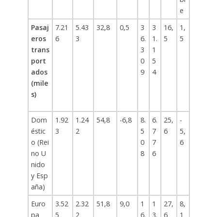
e
Pasaj
7.21
5.43
32,8
0,5
3
3
16,
1,
eros
6
3
6.
1.
5
5
trans
3
1
port
0
5
ados
9
4
(mile
s)
Dom
1.92
1.24
54,8
-6,8
8.
6.
25,
-
éstic
3
2
5
7
6
5,
o (Rei
0
7
6
no U
8
6
nido
y Esp
aña)
Euro
3.52
2.32
51,8
9,0
1
1
27,
8,
pa
5
2
6.
3.
6
1