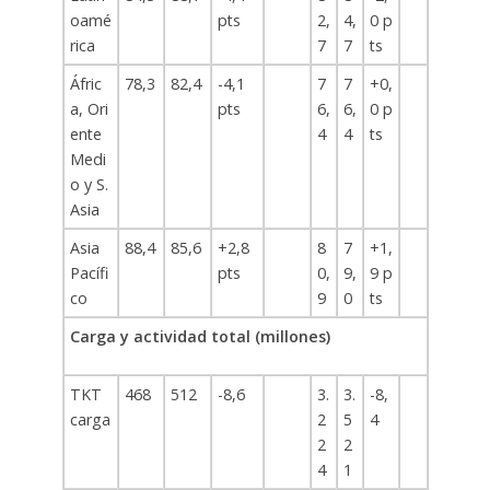
oamé
pts
2,
4,
0 p
rica
7
7
ts
Áfric
78,3
82,4
-4,1
7
7
+0,
a, Ori
pts
6,
6,
0 p
ente
4
4
ts
Medi
o y S.
Asia
Asia
88,4
85,6
+2,8
8
7
+1,
Pacífi
pts
0,
9,
9 p
co
9
0
ts
Carga y actividad total (millones)
TKT
468
512
-8,6
3.
3.
-8,
carga
2
5
4
2
2
4
1