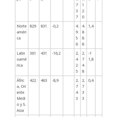
7
1
3
2
7
0
Norte
829
831
-0,2
4.
4.
1,4
améri
9
8
ca
5
8
6
8
Latin
361
431
-16,2
2.
2.
-1
oamé
4
7
1,8
rica
2
4
5
8
Áfric
422
463
-8,9
2.
2.
0,4
a, Ori
7
7
ente
4
3
Medi
3
3
o y S.
Asia