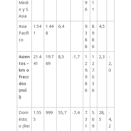
Medi
9
1
o y S.
6
1
Asia
Asia
1.54
1.44
6,4
9.
8.
4,5
Pacífi
1
8
3
9
co
8
8
8
6
Asien
21.4
19.7
8,5
-1,7
1
1
2,3
-
tos –
41
69
2
2
2,
km o
9.
7.
0
freci
9
0
dos
8
3
(mil
6
6
l)
Dom
1.55
999
55,7
-7,4
7.
5.
28,
-
éstic
5
3
6
5
4,
o (Rei
1
9
2