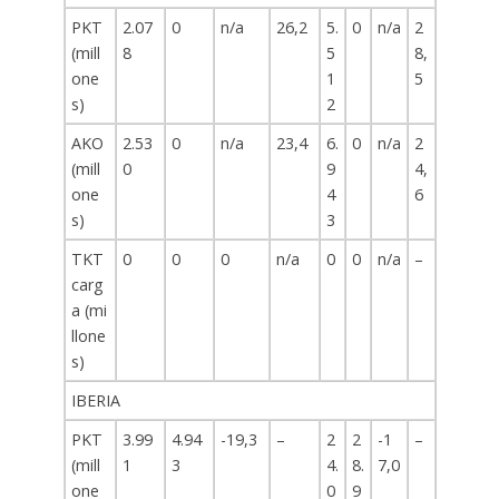
PKT
2.07
0
n/a
26,2
5.
0
n/a
2
(mill
8
5
8,
one
1
5
s)
2
AKO
2.53
0
n/a
23,4
6.
0
n/a
2
(mill
0
9
4,
one
4
6
s)
3
TKT
0
0
0
n/a
0
0
n/a
–
carg
a (mi
llone
s)
IBERIA
PKT
3.99
4.94
-19,3
–
2
2
-1
–
(mill
1
3
4.
8.
7,0
one
0
9