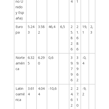
no U
4
1
nido
y Esp
aña)
Euro
5.24
3.58
46,4
6,5
2
2
19,
2,
pa
3
2
5.
1.
1
3
8
6
2
8
6
6
Norte
6.32
6.29
0,6
3
3
-0,
améri
5
0
9.
9.
4
ca
7
9
9
6
6
2
Latin
3.61
4.04
-10,6
2
2
-9,
oamé
4
4
4.
7.
2
rica
6
1
2
0