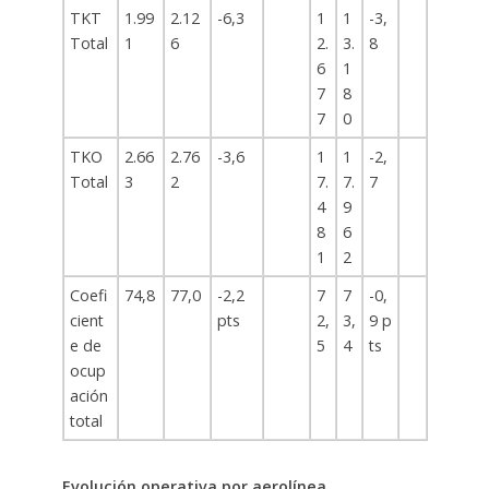
TKT
1.99
2.12
-6,3
1
1
-3,
Total
1
6
2.
3.
8
6
1
7
8
7
0
TKO
2.66
2.76
-3,6
1
1
-2,
Total
3
2
7.
7.
7
4
9
8
6
1
2
Coefi
74,8
77,0
-2,2
7
7
-0,
cient
pts
2,
3,
9 p
e de
5
4
ts
ocup
ación
total
Evolución operativa por aerolínea