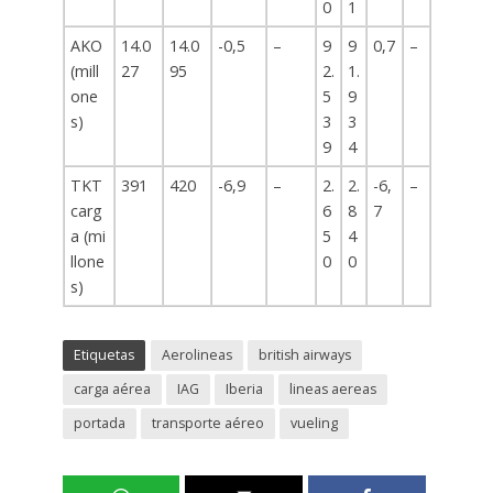
0
1
AKO
14.0
14.0
-0,5
–
9
9
0,7
–
(mill
27
95
2.
1.
one
5
9
s)
3
3
9
4
TKT
391
420
-6,9
–
2.
2.
-6,
–
carg
6
8
7
a (mi
5
4
llone
0
0
s)
Etiquetas
Aerolineas
british airways
carga aérea
IAG
Iberia
lineas aereas
portada
transporte aéreo
vueling