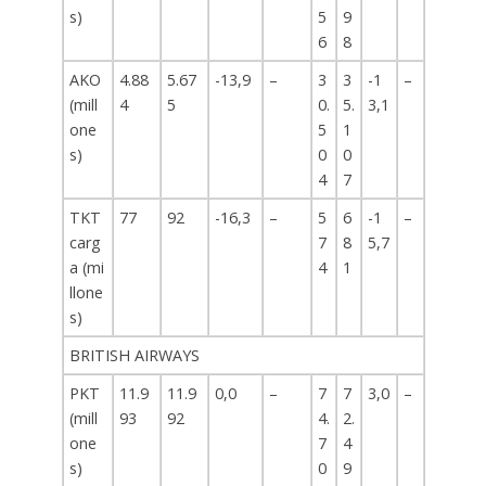
s)
5
9
6
8
AKO
4.88
5.67
-13,9
–
3
3
-1
–
(mill
4
5
0.
5.
3,1
one
5
1
s)
0
0
4
7
TKT
77
92
-16,3
–
5
6
-1
–
carg
7
8
5,7
a (mi
4
1
llone
s)
BRITISH AIRWAYS
PKT
11.9
11.9
0,0
–
7
7
3,0
–
(mill
93
92
4.
2.
one
7
4
s)
0
9