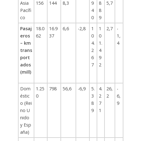
Asia
156
144
8,3
9
8
5,7
Pacífi
4
8
co
0
9
Pasaj
18.0
16.9
6,6
-2,8
1
1
2,7
-
eros
62
37
0
0
1,
– km
4.
1.
4
trans
2
4
port
6
9
ados
7
2
(mill)
Dom
1.25
798
56,6
-6,9
5.
4.
26,
-
éstic
0
3
2
2
6,
o (Rei
8
7
9
no U
9
1
nido
y Esp
aña)