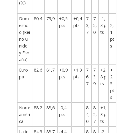
(%)
Dom
80,4
79,9
+0,5
+0,4
7
7
-1,
-
éstic
pts
pts
3,
5,
3 p
2,
o (Rei
7
0
ts
1
no U
pt
nido
s
y Esp
aña)
Euro
82,6
81,7
+0,9
+1,3
7
7
+2,
+
pa
pts
pts
6,
3,
8 p
2,
7
9
ts
5
pt
s
Norte
88,2
88,6
-0,4
8
8
+1,
améri
pts
4,
2,
3 p
ca
0
7
ts
Latin
84,3
88,7
-4,4
8
8
-2,