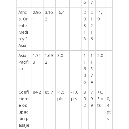
6
7
Áfric
2.96
3.16
-6,4
2
2
-1,
a, Ori
1
2
0.
1.
9
ente
8
2
Medi
1
1
o y S.
8
6
Asia
Asia
1.74
1.69
3,0
1
1
2,0
Pacífi
3
2
1.
1.
co
6
3
0
7
6
4
Coefi
84,2
85,7
-1,5
-1,0
8
7
+0,
+
cient
pts
pts
0,
9,
3 p
0,
e oc
2
9
ts
4
upac
pt
ión p
s
asaje