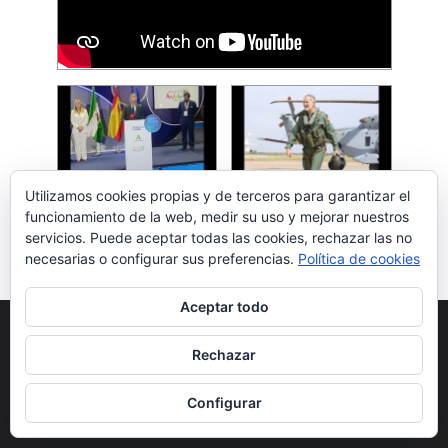
Utilizamos cookies propias y de terceros para garantizar el
funcionamiento de la web, medir su uso y mejorar nuestros
servicios. Puede aceptar todas las cookies, rechazar las no
necesarias o configurar sus preferencias.
Política de cookies
Aceptar todo
Utilizamos cookies para ofrecerte la mejor experiencia en
nuestra web.
Rechazar
Puedes aprender más sobre qué cookies utilizamos o
desactivarlas en los
ajustes
.
Configurar
1
/
8
Siguiente»
Aceptar
Rechazar
Ajustes
Ver más vídeos»