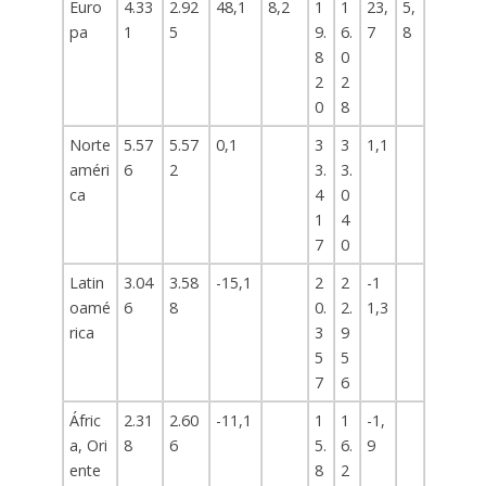
Euro
4.33
2.92
48,1
8,2
1
1
23,
5,
pa
1
5
9.
6.
7
8
8
0
2
2
0
8
Norte
5.57
5.57
0,1
3
3
1,1
améri
6
2
3.
3.
ca
4
0
1
4
7
0
Latin
3.04
3.58
-15,1
2
2
-1
oamé
6
8
0.
2.
1,3
rica
3
9
5
5
7
6
Áfric
2.31
2.60
-11,1
1
1
-1,
a, Ori
8
6
5.
6.
9
ente
8
2