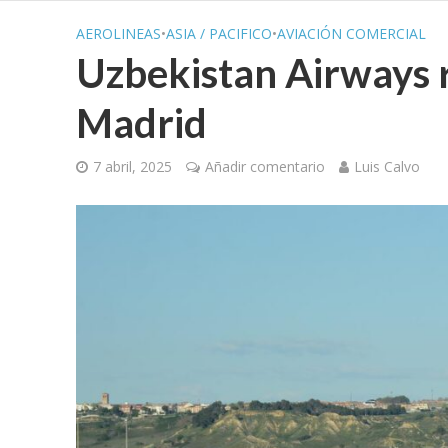
AEROLINEAS
•
ASIA / PACIFICO
•
AVIACIÓN COMERCIAL
Uzbekistan Airways 
Madrid
7 abril, 2025
Añadir comentario
Luis Calvo