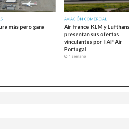
AS
AVIACIÓN COMERCIAL
ura más pero gana
Air France-KLM y Lufthan
presentan sus ofertas
vinculantes por TAP Air
a
Portugal
1 semana