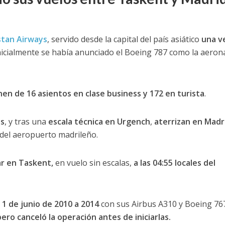
stan Airways
, servido desde la capital del país asiático
una v
Inicialmente se había anunciado el Boeing 787 como la aeron
en de 16 asientos en clase business y 172 en turista
.
es
, y tras una
escala técnica en Urgench
,
aterrizan en Madr
 del aeropuerto madrileño.
ar en Taskent,
en vuelo sin escalas,
a las 04:55 locales del
1 de junio de 2010 a 2014
con sus Airbus A310 y Boeing 767
ro canceló la operación antes de iniciarlas.