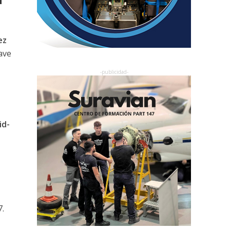
ez
ave
id-
.