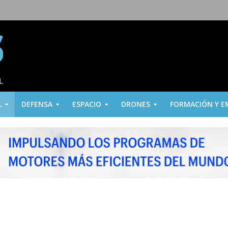
L
DEFENSA
ESPACIO
DRONES
FORMACIÓN Y E