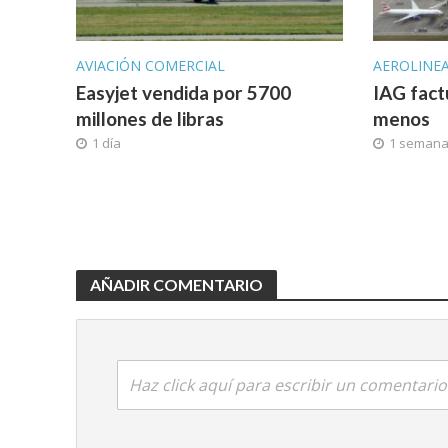
AVIACIÓN COMERCIAL
AEROLINE
Easyjet vendida por 5700
IAG fact
millones de libras
menos
1 día
1 seman
AÑADIR COMENTARIO
Haz click aquí para escribir un comentario