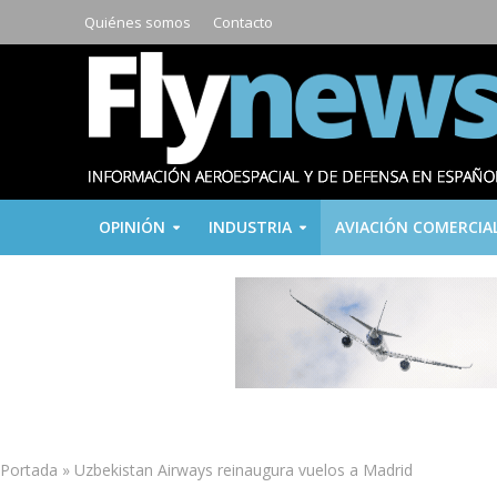
Quiénes somos
Contacto
OPINIÓN
INDUSTRIA
AVIACIÓN COMERCIA
Portada
»
Uzbekistan Airways reinaugura vuelos a Madrid