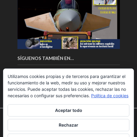
SÍGUENOS TAMBIÉN EN…
Utilizamos cookies propias y de terceros para garantizar el
funcionamiento de la web, medir su uso y mejorar nuestros
servicios. Puede aceptar todas las cookies, rechazar las no
necesarias o configurar sus preferencias.
Política de cookies
Aceptar todo
Utilizamos cookies para ofrecerte la mejor experiencia en
nuestra web.
Rechazar
Puedes aprender más sobre qué cookies utilizamos o
Copyright © 2018.Fly News.
Noticias aerospacial
/
Noticias
desactivarlas en los
ajustes
.
UAS aviación comercial