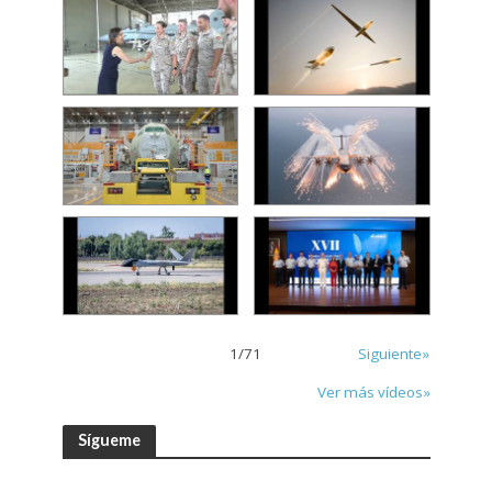
1
/
71
Siguiente»
Ver más vídeos»
Sígueme