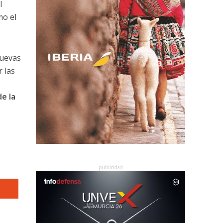
l
mo el
nuevas
 las
e la