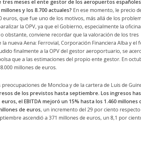
 tres meses el ente gestor de los aeropuertos españoles
millones y los 8.700 actuales?
En ese momento, le precio de
40 euros, que fue uno de los motivos, más allá de los proble
alizar la OPV, ya que el Gobierno, especialmente la oficina
 obstante, conviene recordar que la valoración de los tres
 la nueva Aena: Ferrovial, Corporación Financiera Alba y el 
cudido finalmente a la OPV del gestor aeroportuario, se acer
olsa que a las estimaciones del propio ente gestor. En octu
8.000 millones de euros.
s preocupaciones de Moncloa y de la cartera de Luis de Guin
resos de los previstos hasta septiembre. Los ingresos ha
 euros, el EBITDA mejoró un 15% hasta los 1.460 millones 
millones de euros
, un incremento del 29 por ciento respecto 
eptiembre ascendió a 371 millones de euros, un 8,1 por cien