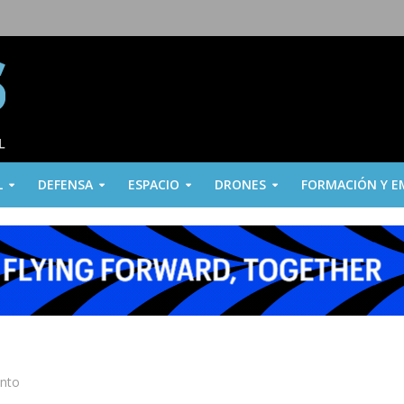
L
DEFENSA
ESPACIO
DRONES
FORMACIÓN Y E
ento