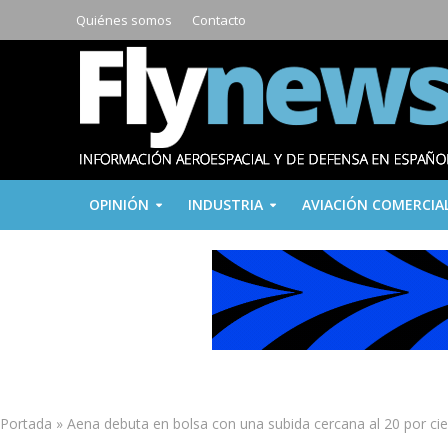
Quiénes somos
Contacto
OPINIÓN
INDUSTRIA
AVIACIÓN COMERCIA
Portada
»
Aena debuta en bolsa con una subida cercana al 20 por ci