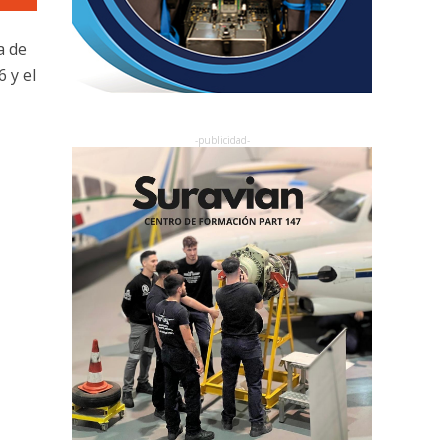
a de
 y el