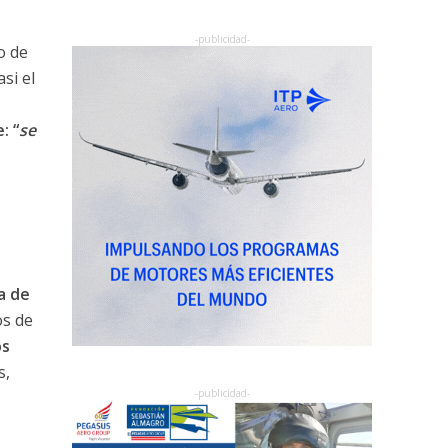
o de
si el
: “
se
a de
os de
os
s,