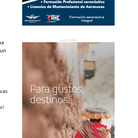
na
 un
evas
el