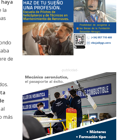
 haya
 la
mas
fondo
caba
bre de
dos.
sta
de
al
to más