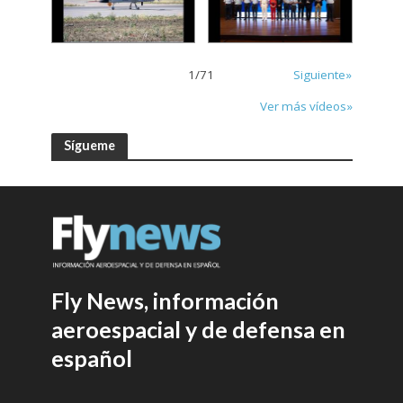
1
/
71
Siguiente»
Ver más vídeos»
Sígueme
Fly News, información
aeroespacial y de defensa en
español