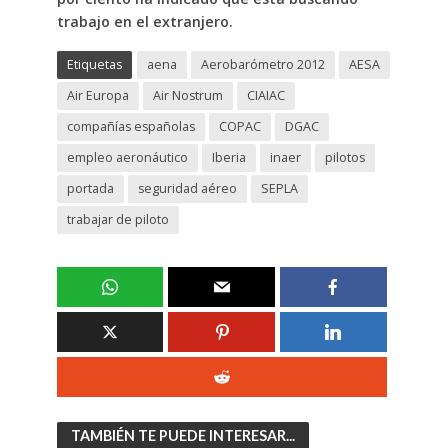
trabajo en el extranjero.
Etiquetas
aena
Aerobarómetro 2012
AESA
Air Europa
Air Nostrum
CIAIAC
compañías españolas
COPAC
DGAC
empleo aeronáutico
Iberia
inaer
pilotos
portada
seguridad aéreo
SEPLA
trabajar de piloto
TAMBIÉN TE PUEDE INTERESAR...