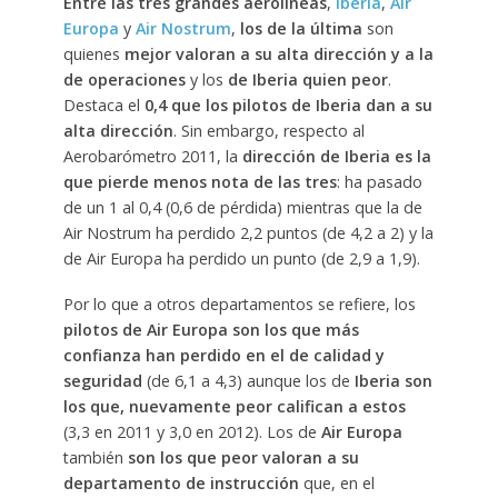
Entre las tres grandes aerolíneas
,
Iberia
,
Air
Europa
y
Air Nostrum
,
los de la última
son
quienes
mejor valoran a su alta dirección y a la
de operaciones
y los
de Iberia quien peor
.
Destaca el
0,4 que los pilotos de Iberia dan a su
alta dirección
. Sin embargo, respecto al
Aerobarómetro 2011, la
dirección de Iberia es la
que pierde menos nota de las tres
: ha pasado
de un 1 al 0,4 (0,6 de pérdida) mientras que la de
Air Nostrum ha perdido 2,2 puntos (de 4,2 a 2) y la
de Air Europa ha perdido un punto (de 2,9 a 1,9).
Por lo que a otros departamentos se refiere, los
pilotos de Air Europa son los que más
confianza han perdido en el de calidad y
seguridad
(de 6,1 a 4,3) aunque los de
Iberia son
los que, nuevamente peor califican a estos
(3,3 en 2011 y 3,0 en 2012). Los de
Air Europa
también
son los que peor valoran a su
departamento de instrucción
que, en el