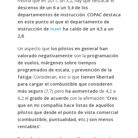
misma que en 2011, un 5,2, hay que destacar el
descenso de un 6 a un 5,4 de los
departamentos de instrucción
.
COPAC destaca
en este punto el que el departamento de
instrucción de
Inaer
ha caído de un 4,5 a un
2,8
.
Un aspecto que
los pilotos en general han
valorado negativamente
son la
programación
de vuelos
,
márgenes sobre tiempos
programados de escala
, y
prevención de la
fatiga
. Consideran, eso sí que
tienen libertad
para cargar el combustible que consideren
más seguro
(7,7) pero
ha aumentado
de 4,2 a
6,2 el
grado de acuerdo
con la afirmación “
Creo
que en mi compañía hace listas de aquellos
pilotos que desde el punto de vista comercial
(combustible, puntualidad, etc.) son menos
rentables
”.