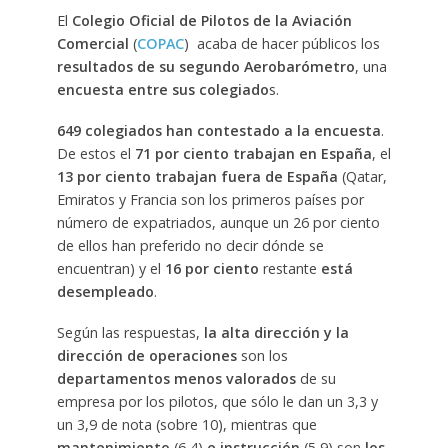
El
Colegio Oficial de Pilotos de la Aviación
Comercial
(
COPAC
) acaba de hacer públicos los
resultados de su segundo Aerobarómetro
, una
encuesta entre sus colegiado
s.
649 colegiados han contestado a la encuesta
.
De estos el
71 por ciento trabajan en España
, el
13 por ciento trabajan fuera de España
(Qatar,
Emiratos y Francia son los primeros países por
número de expatriados, aunque un 26 por ciento
de ellos han preferido no decir dónde se
encuentran) y el
16 por ciento
restante
está
desempleado
.
Según las respuestas,
la alta dirección y la
dirección de operaciones
son los
departamentos menos valorados
de su
empresa por los pilotos, que sólo le dan un 3,3 y
un 3,9 de nota (sobre 10), mientras que
mantenimiento
(6,4)
e instrucción
(5,9) son
los