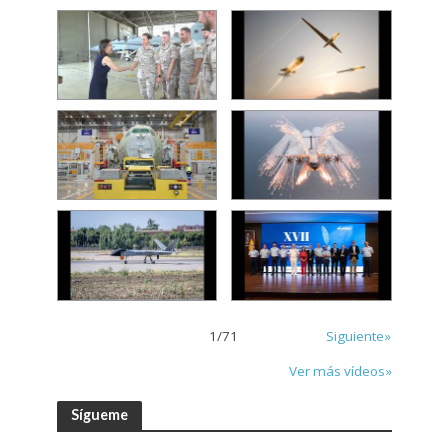
1
/
71
Siguiente»
Ver más vídeos»
Sígueme