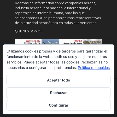
Además de información sobre compañías aéreas,
industria aeronáutica nacional e internacional y
reportajes de interés humano, para los que
seleccionamos a los personajes más representativos
de la actividad aeronáutica en todas sus vertientes.
QUIÉNES SOMOS
Utilizamos cookies propias y de terceros para garantizar el
funcionamiento de la web, medir su uso y mejorar nuestros
servicios. Puede aceptar todas las cookies, rechazar las no
necesarias o configurar sus preferencias.
Política de cookies
Aceptar todo
Utilizamos cookies para ofrecerte la mejor experiencia en
nuestra web.
Rechazar
Puedes aprender más sobre qué cookies utilizamos o
desactivarlas en los
ajustes
.
Configurar
Aceptar
Rechazar
Ajustes