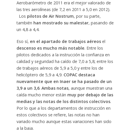
Aerobarómetro de 2011 era el mejor valorado de
las tres aerolíneas (de 7,2 en 2011 a 5,0 en 2012).
Los
pilotos de Air Nostrum
, por su parte,
también
han mostrado su malestar
, pasando de
un 4,8 a 4,4.
Eso sí,
en el apartado de trabajos aéreos
el
descenso es mucho más notable
. Entre los
pilotos dedicados a la instrucción la confianza en
calidad y seguridad ha caído de 7,0 a 5,8; entre los
de trabajos aéreos de 5,9 a 5,0 y entre los de
helicóptero de 5,9 a 4,9.
COPAC destaca
nuevamente que en Inaer se ha pasado de un
3,9 a un 3,6
.
Ambas notas
, aunque muestran una
caída mucho menor están
muy por debajo de las
medias y las notas de los distintos colectivos
.
Por lo que a los departamentos de instrucción en
estos colectivos se refiere, las notas no han
variado mucho aunque estas variaciones han sido
a la baja.