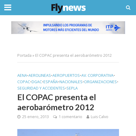
Portada
»
El COPAC presenta el aerobarómetro 2012
AENA
•
AEROLINEAS
•
AEROPUERTOS
•
AV. CORPORATIVA
•
COPAC
•
DGAC
•
ESPAÑA
•
NACIONALES
•
ORGANIZACIONES
•
SEGURIDAD Y ACCIDENTES
•
SEPLA
El COPAC presenta el
aerobarómetro 2012
25 enero, 2013
1 comentario
Luis Calvo