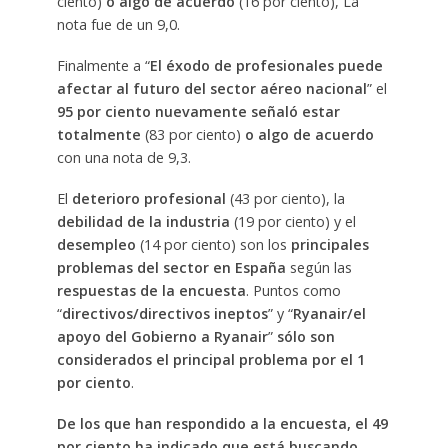
ciento)
o algo de acuerdo
(16 por ciento), La
nota fue de un 9,0.
Finalmente a “
El éxodo de profesionales puede
afectar al futuro del sector aéreo nacional
” el
95 por ciento nuevamente señaló estar
totalmente
(83 por ciento)
o algo de acuerdo
con una nota de 9,3.
El
deterioro profesional
(43 por ciento), la
debilidad de la industria
(19 por ciento) y el
desempleo
(14 por ciento) son los
principales
problemas del sector en España
según las
respuestas de la encuesta
. Puntos como
“
directivos/directivos ineptos
” y “
Ryanair/el
apoyo del Gobierno a Ryanair
”
sólo son
considerados el principal problema por el 1
por ciento
.
De los que han respondido a la encuesta, el 49
por ciento ha indicado que está buscando