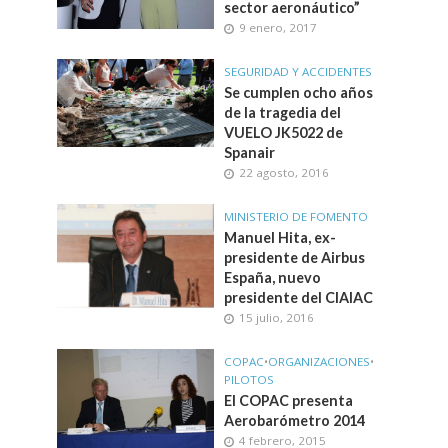
sector aeronáutico”
9 enero, 2017
SEGURIDAD Y ACCIDENTES
Se cumplen ocho años
de la tragedia del
VUELO JK5022 de
Spanair
22 agosto, 2016
MINISTERIO DE FOMENTO
Manuel Hita, ex-
presidente de Airbus
España, nuevo
presidente del CIAIAC
15 julio, 2016
COPAC
•
ORGANIZACIONES
•
PILOTOS
El COPAC presenta
Aerobarómetro 2014
4 febrero, 2015