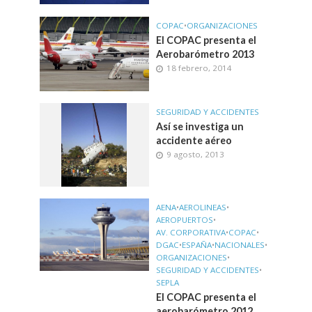
COPAC
•
ORGANIZACIONES
El COPAC presenta el
Aerobarómetro 2013
18 febrero, 2014
SEGURIDAD Y ACCIDENTES
Así se investiga un
accidente aéreo
9 agosto, 2013
AENA
•
AEROLINEAS
•
AEROPUERTOS
•
AV. CORPORATIVA
•
COPAC
•
DGAC
•
ESPAÑA
•
NACIONALES
•
ORGANIZACIONES
•
SEGURIDAD Y ACCIDENTES
•
SEPLA
El COPAC presenta el
aerobarómetro 2012