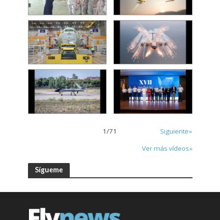
1
/
71
Siguiente»
Ver más vídeos»
Sígueme