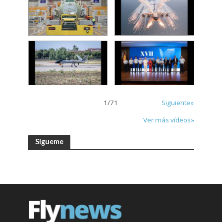
1
/
71
Siguiente»
Ver más vídeos»
Sígueme