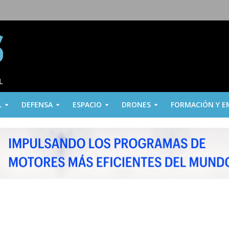
L
DEFENSA
ESPACIO
DRONES
FORMACIÓN Y E