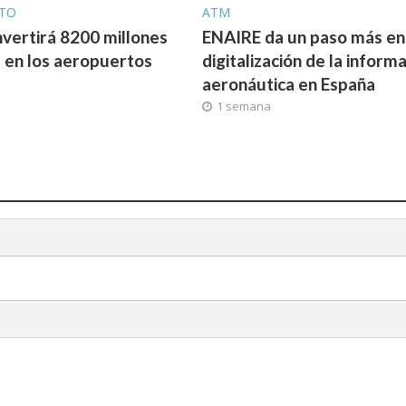
TO
ATM
invertirá 8200 millones
ENAIRE da un paso más en 
 en los aeropuertos
digitalización de la inform
aeronáutica en España
1 semana