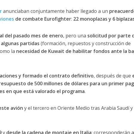
r
anunciaban conjuntamente haber llegado a un
preacuerd
viones
de combate Eurofighter
:
22 monoplazas y 6 biplaza
inal del pasado mes de enero
, pero una
solicitud por parte 
 algunas partidas
(formación, repuestos y construcción de
como la
necesidad de Kuwait de habilitar fondos ante la b
ciones y formado el contrato definitivo
, después de que
esupuesto de 500 millones de dólares para un primer pag
nes en que está valorado el programa
.
este avión
y el tercero en Oriente Medio tras Arabia Saudí y
9
y
desde la cadena de montaje en Italia
; corresponderán a