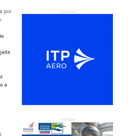
o
por
s
.
de
ajada
el
o a
l