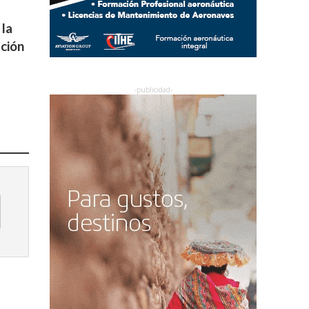
la
ación