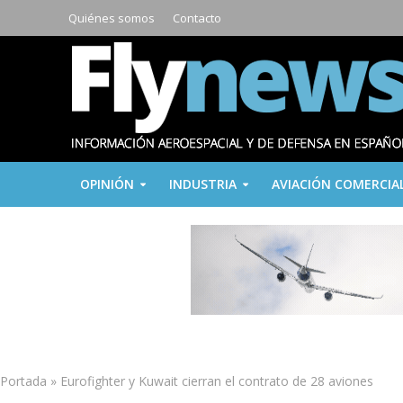
Quiénes somos
Contacto
OPINIÓN
INDUSTRIA
AVIACIÓN COMERCIA
Portada
»
Eurofighter y Kuwait cierran el contrato de 28 aviones