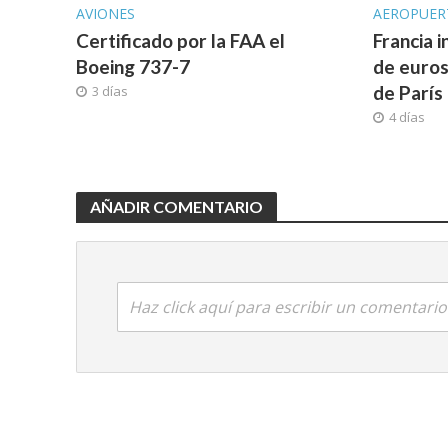
AVIONES
AEROPUER
Certificado por la FAA el
Francia 
Boeing 737-7
de euros
de París
3 días
4 días
AÑADIR COMENTARIO
Haz click aquí para escribir un comentario