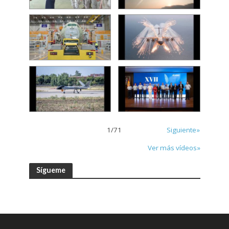
1
/
71
Siguiente»
Ver más vídeos»
Sígueme