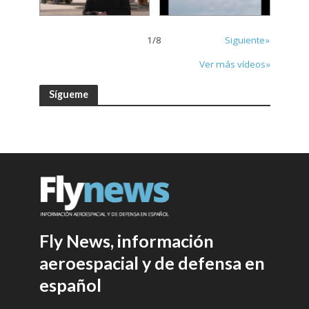
1
/
8
Siguiente»
Ver más vídeos»
Sígueme
Fly News, información
aeroespacial y de defensa en
español