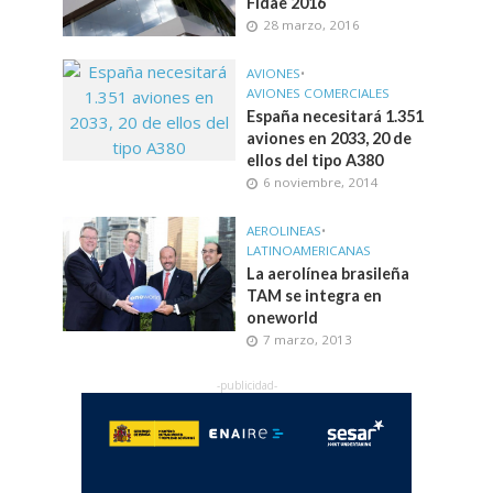
Fidae 2016
28 marzo, 2016
AVIONES
•
AVIONES COMERCIALES
España necesitará 1.351
aviones en 2033, 20 de
ellos del tipo A380
6 noviembre, 2014
AEROLINEAS
•
LATINOAMERICANAS
La aerolínea brasileña
TAM se integra en
oneworld
7 marzo, 2013