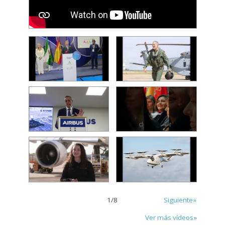
1
/
8
Siguiente»
Ver más vídeos»