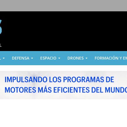
L
DEFENSA
ESPACIO
DRONES
FORMACIÓN Y E