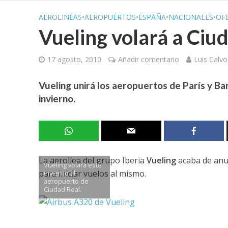
AEROLINEAS
•
AEROPUERTOS
•
ESPAÑA
•
NACIONALES
•
OF
Vueling volará a Ciu
17 agosto, 2010
Añadir comentario
Luis Calvo
Vueling unirá los aeropuertos de París y B
invierno.
La aerolíea del grupo Iberia
Vueling
acaba de anun
Vueling volará este
para iniciar vuelos al mismo.
invierno al
aeropuerto de
Ciudad Real.