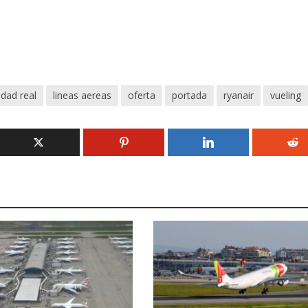
udad real
lineas aereas
oferta
portada
ryanair
vueling