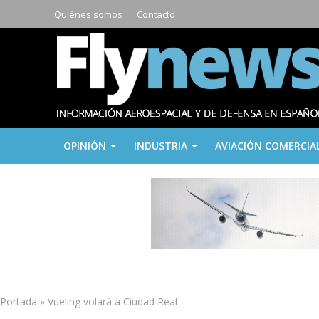
Quiénes somos
Contacto
OPINIÓN
INDUSTRIA
AVIACIÓN COMERCIA
Portada
»
Vueling volará a Ciudad Real