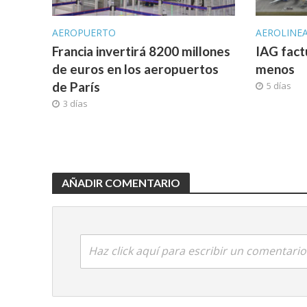
AEROPUERTO
AEROLINE
Francia invertirá 8200 millones
IAG fact
de euros en los aeropuertos
menos
de París
5 días
3 días
AÑADIR COMENTARIO
Haz click aquí para escribir un comentario