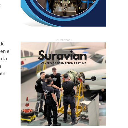
s
 de
en el
o la
e
gen