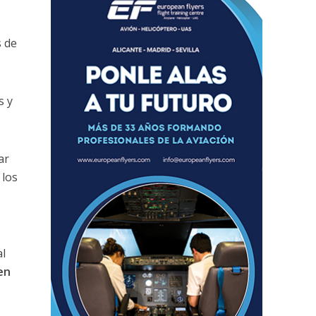
 de
s y
ar
 los
l
en