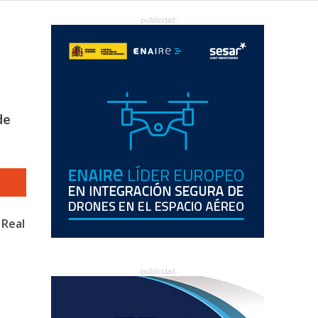
de
 Real