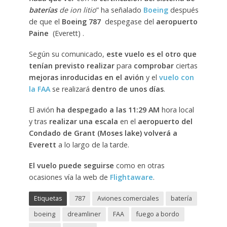
baterías
de ion litio
” ha señalado
Boeing
después
de que el
Boeing 787
despegase del
aeropuerto
Paine
(Everett) .
Según su comunicado,
este vuelo es el otro que
tenían previsto realizar
para
comprobar
ciertas
mejoras inroducidas en el avión
y el
vuelo con
la FAA
se realizará
dentro de unos días
.
El avión
ha despegado a las 11:29 AM
hora local
y tras
realizar una escala
en el
aeropuerto del
Condado de Grant (Moses lake)
volverá a
Everett
a lo largo de la tarde.
El vuelo puede seguirse
como en otras
ocasiones vía la web de
Flightaware
.
Etiquetas
787
Aviones comerciales
batería
boeing
dreamliner
FAA
fuego a bordo