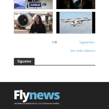
1
/
8
Siguiente»
Ver más vídeos»
Sígueme