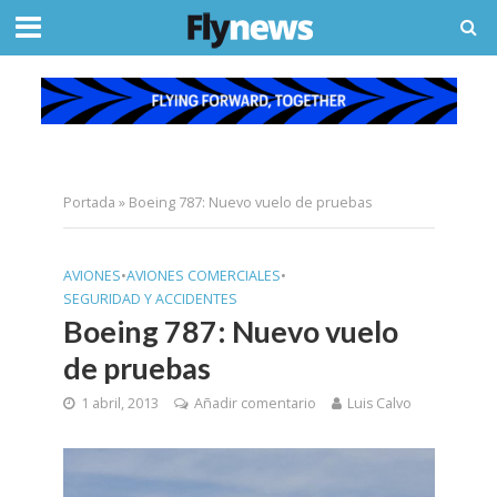
Portada
»
Boeing 787: Nuevo vuelo de pruebas
AVIONES
•
AVIONES COMERCIALES
•
SEGURIDAD Y ACCIDENTES
Boeing 787: Nuevo vuelo
de pruebas
1 abril, 2013
Añadir comentario
Luis Calvo