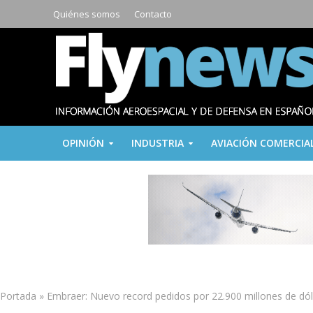
Quiénes somos
Contacto
OPINIÓN
INDUSTRIA
AVIACIÓN COMERCIA
Portada
»
Embraer: Nuevo record pedidos por 22.900 millones de dó