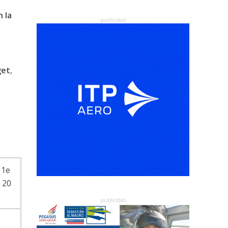
 la
get
,
 1e
 20