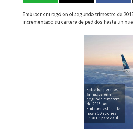
Embraer entregó en el segundo trimestre de 2015
incrementado su cartera de pedidos hasta un nue
Entre los pedidos
firmados en el
segundo trimestre
de 2015 por
Embraer está el de
hasta 50 aviones
E190-E2 para Azul.