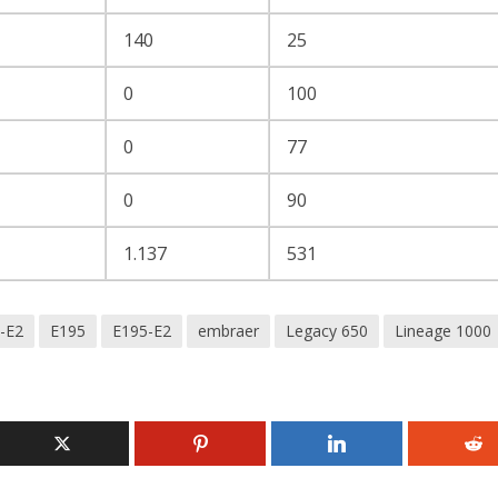
140
25
0
100
0
77
0
90
1.137
531
-E2
E195
E195-E2
embraer
Legacy 650
Lineage 1000