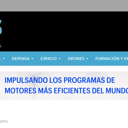
L
DEFENSA
ESPACIO
DRONES
FORMACIÓN Y E
lares