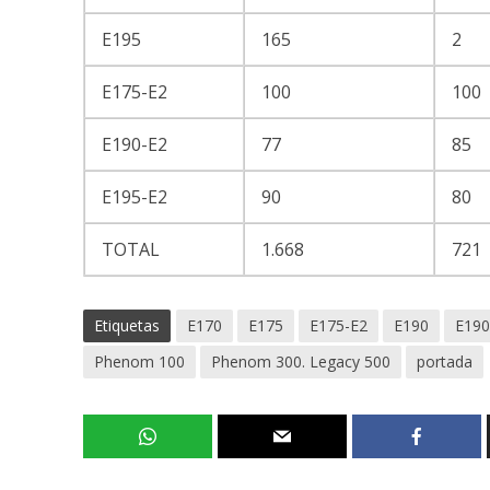
E195
165
2
E175-E2
100
100
E190-E2
77
85
E195-E2
90
80
TOTAL
1.668
721
Etiquetas
E170
E175
E175-E2
E190
E190
Phenom 100
Phenom 300. Legacy 500
portada