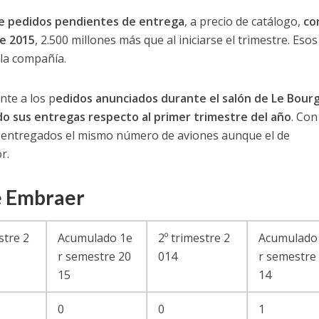
 de pedidos pendientes de entrega
, a precio de catálogo,
con
e 2015
, 2.500 millones más que al iniciarse el trimestre. Esos
 la compañía.
nte a los p
edidos anunciados durante el salón de Le Bour
 sus entregas respecto al primer trimestre del año
. Con
a entregados el mismo número de aviones aunque el de
r.
de Embraer
stre 2
Acumulado 1e
2º trimestre 2
Acumulado
r semestre 20
014
r semestre
15
14
0
0
1