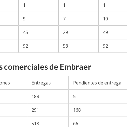
1
1
1
9
7
10
45
29
49
92
58
92
es comerciales de Embraer
ones
Entregas
Pendientes de entrega
188
5
291
168
518
66