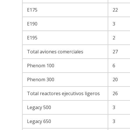
E175
22
E190
3
E195
2
Total aviones comerciales
27
Phenom 100
6
Phenom 300
20
Total reactores ejecutivos ligeros
26
Legacy 500
3
Legacy 650
3