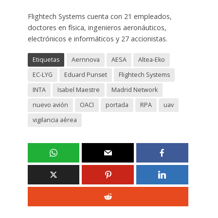
Flightech Systems cuenta con 21 empleados,
doctores en física, ingenieros aeronáuticos,
electrónicos e informáticos y 27 accionistas.
Etiquetas
Aernnova
AESA
Altea-Eko
EC-LYG
Eduard Punset
Flightech Systems
INTA
Isabel Maestre
Madrid Network
nuevo avión
OACI
portada
RPA
uav
vigilancia aérea