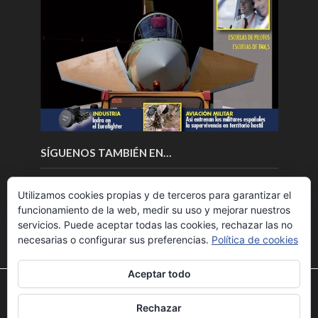
SÍGUENOS TAMBIÉN EN…
Utilizamos cookies propias y de terceros para garantizar el
funcionamiento de la web, medir su uso y mejorar nuestros
servicios. Puede aceptar todas las cookies, rechazar las no
necesarias o configurar sus preferencias.
Política de cookies
Aceptar todo
Utilizamos cookies para ofrecerte la mejor experiencia en
nuestra web.
Rechazar
Puedes aprender más sobre qué cookies utilizamos o
Copyright © 2018.Fly News.
Noticias aerospacial
/
Noticias