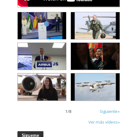
1
/
8
Siguiente»
Ver más vídeos»
Sígueme