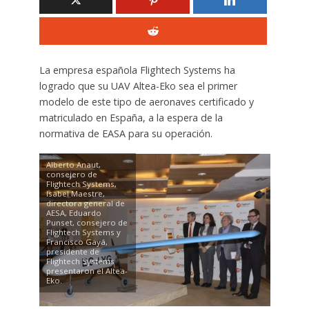
La empresa española Flightech Systems ha
logrado que su UAV Altea-Eko sea el primer
modelo de este tipo de aeronaves certificado y
matriculado en España, a la espera de la
normativa de EASA para su operación.
Alberto Anaut,
consejero de
Flightech Systems,
Isabel Maestre,
directora general de
AESA, Eduardo
Punset, consejero de
Flightech Systems y
Francisco Gayá,
presidente de
Flightech Systems
presentaron el Altea-
Eko.