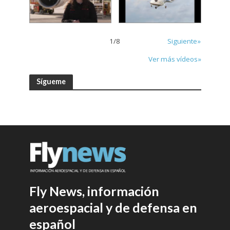
1
/
8
Siguiente»
Ver más vídeos»
Sígueme
Fly News, información
aeroespacial y de defensa en
español