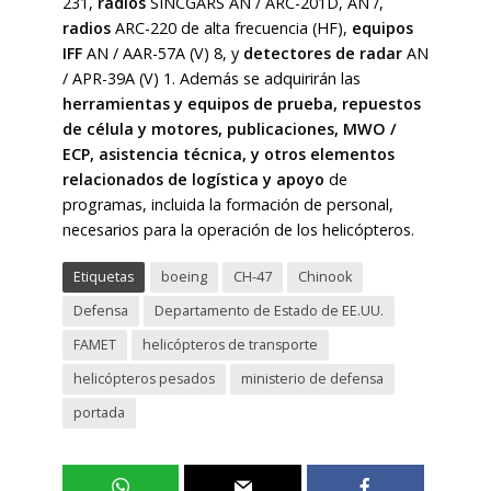
231,
radios
SINCGARS AN / ARC-201D, AN /,
radios
ARC-220 de alta frecuencia (HF),
equipos
IFF
AN / AAR-57A (V) 8, y
detectores de radar
AN
/ APR-39A (V) 1. Además se adquirirán las
herramientas y equipos de prueba, repuestos
de célula y motores,
publicaciones, MWO /
ECP, asistencia técnica,
y otros elementos
relacionados de logística y apoyo
de
programas, incluida la formación de personal,
necesarios para la operación de los helicópteros.
Etiquetas
boeing
CH-47
Chinook
Defensa
Departamento de Estado de EE.UU.
FAMET
helicópteros de transporte
helicópteros pesados
ministerio de defensa
portada