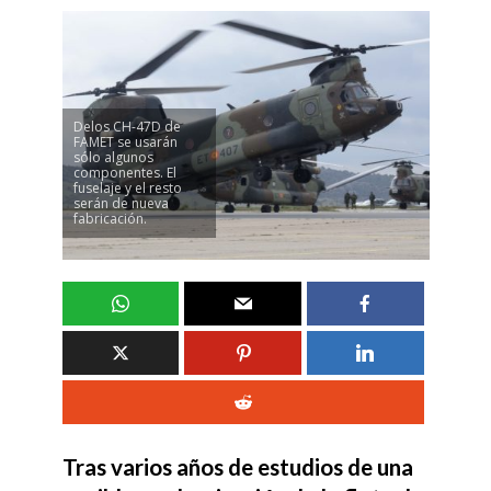
Delos CH-47D de
FAMET se usarán
sólo algunos
componentes. El
fuselaje y el resto
serán de nueva
fabricación.
Tras varios años de estudios de una