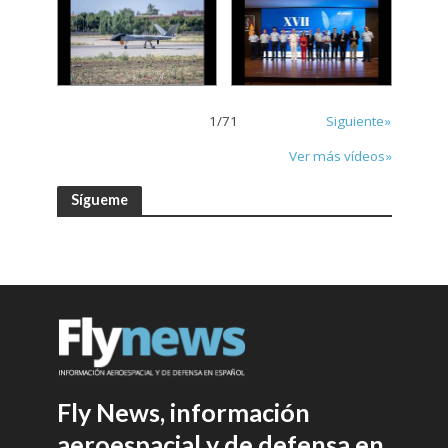
1
/
71
Siguiente»
Ver más vídeos»
Sígueme
Fly News, información
aeroespacial y de defensa en