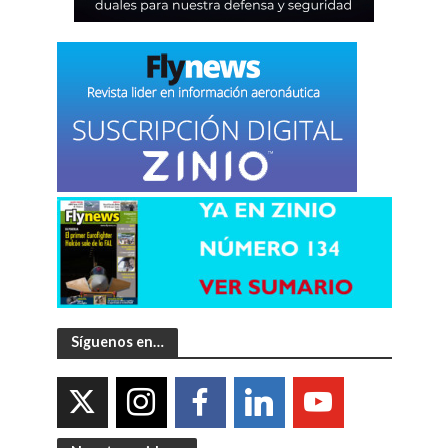
Síguenos en…