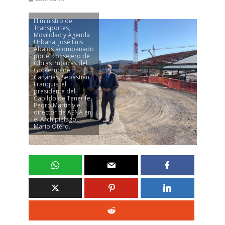
El ministro de
Transportes,
Movilidad y Agenda
Urbana, José Luis
Ábalos acompañado
por el consejero de
Obras Públicas del
Gobierno de
Canarias, Sebastián
Franquis, el
presidente del
Cabildo de Tenerife,
Pedro Martín y el
director de AENA en
el Archipiélago,
Mario Otero.