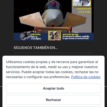
SÍGUENOS TAMBIÉN EN…
Utilizamos cookies propias y de terceros para garantizar el
funcionamiento de la web, medir su uso y mejorar nuestros
servicios. Puede aceptar todas las cookies, rechazar las no
necesarias o configurar sus preferencias.
Política de cookies
Aceptar todo
Utilizamos cookies para ofrecerte la mejor experiencia en
nuestra web.
Rechazar
Puedes aprender más sobre qué cookies utilizamos o
Copyright © 2018.Fly News.
Noticias aerospacial
/
Noticias
desactivarlas en los
ajustes
.
UAS aviación comercial