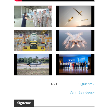
1
/
71
Siguiente»
Ver más vídeos»
Sígueme