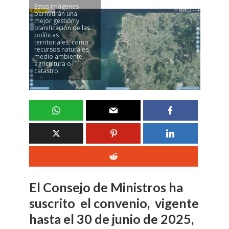
Estas imágenes
permitirán una
mejor gestión y
planificación de las
políticas
territoriales, como
recursos naturales,
medio ambiente,
agricultura o
catastro.
El Consejo de Ministros ha
suscrito el convenio, vigente
hasta el 30 de junio de 2025,