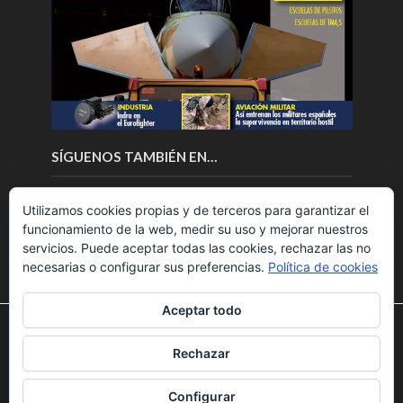
SÍGUENOS TAMBIÉN EN…
Utilizamos cookies propias y de terceros para garantizar el
funcionamiento de la web, medir su uso y mejorar nuestros
servicios. Puede aceptar todas las cookies, rechazar las no
necesarias o configurar sus preferencias.
Política de cookies
Aceptar todo
Utilizamos cookies para ofrecerte la mejor experiencia en
nuestra web.
Rechazar
Puedes aprender más sobre qué cookies utilizamos o
Copyright © 2018.Fly News.
Noticias aerospacial
/
Noticias
desactivarlas en los
ajustes
.
UAS aviación comercial
Configurar