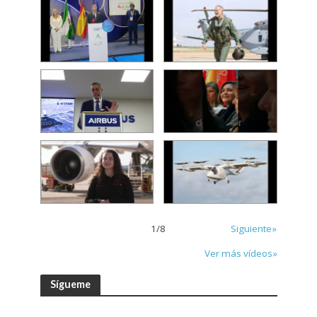
1
/
8
Siguiente»
Ver más vídeos»
Sígueme