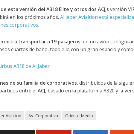
e esta versión del A318 Elite y otros dos ACJ,s
versión VIP
ibirá en los próximos años.
Al jaber Aviaition está especializ
ones corporativos
.
permitirá
transportar a 19 pasajeros
, en un avión configura
osos cuartos de baño, todo ello con un gran espacio y como
nes de su familia de corporativos
, distribuidos de la siguie
partidos entre el
ACJ
, basado en la plataforma A320 y
la ver
ber Aviation
Av. Corporativa
Oriente Medio