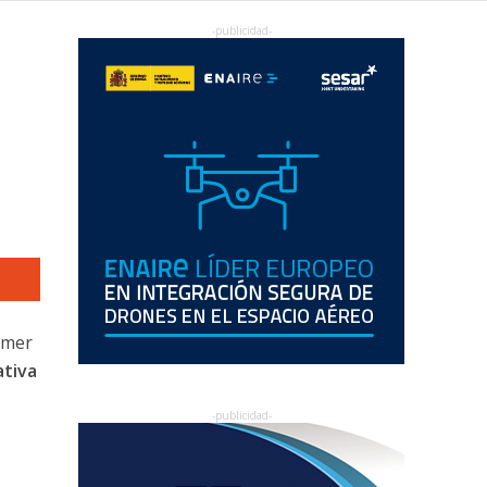
imer
ativa