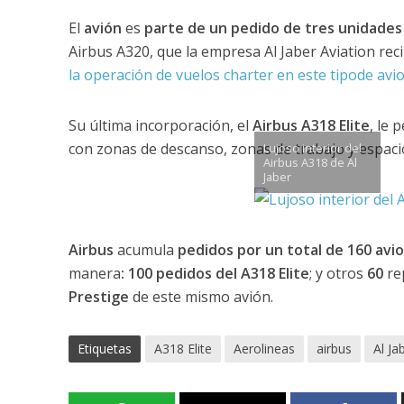
El
avión
es
parte de un pedido de tres unidades d
Airbus A320, que la empresa Al Jaber Aviation rec
la operación de vuelos charter en este tipode avi
Su última incorporación, el
Airbus A318 Elite
, le 
con zonas de descanso, zonas de trabajo y espaci
Lujoso interior del
Airbus A318 de Al
Jaber
Airbus
acumula
pedidos por un total de 160 avio
manera
: 100 pedidos del A318 Elite
; y otros
60
re
Prestige
de este mismo avión.
Etiquetas
A318 Elite
Aerolineas
airbus
Al Ja