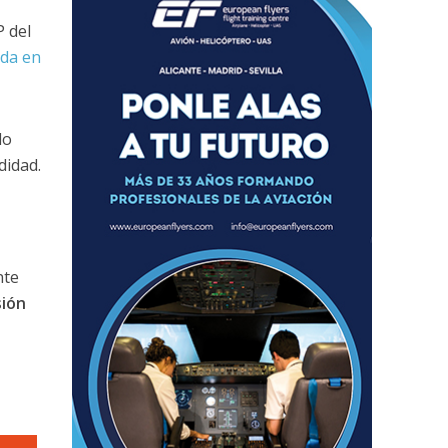
 del
ada en
do
didad.
nte
sión