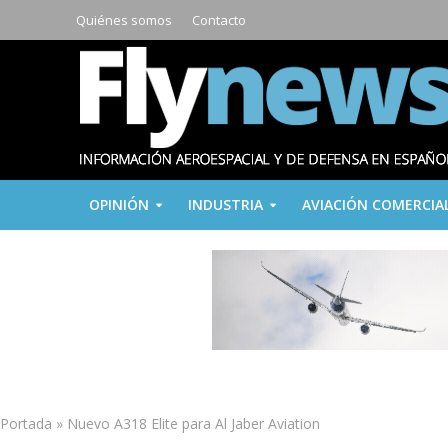
Quiénes somos
Contacto
OPINIÓN
INDUSTRIA
AVIACIÓN COMERCIA
Portada
»
Nuevo A318 Elite para Al Jaber Aviation