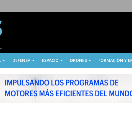
L
DEFENSA
ESPACIO
DRONES
FORMACIÓN Y E