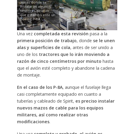
zonas donde se
instalarán algunos
sensores delatan
que estamos ente un
Boeing P-8A.
Una vez
completada esta revisión
pasa a la
primera posición de trabajo
, donde
se le unen
alas y superficies de cola
, antes de ser unido a
uno de los
tractores que lo irán moviendo a
razón de cinco centímetros por minuto
hasta
que el avión esté completo y abandone la cadena
de montaje.
En el caso de los P-8A
, aunque el fuselaje llega
casi completamente equipado en cuanto a
tuberías y cableado de Spirit,
es preciso instalar
nuevos mazos de cable para los equipos
militares, así como realizar otras
modificaciones
.
Una vez
completo y probado, el avión es