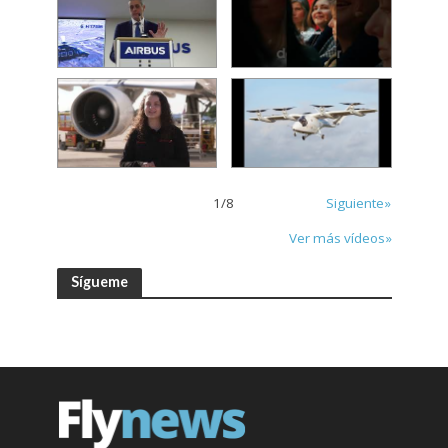
1
/
8
Siguiente»
Ver más vídeos»
Sígueme