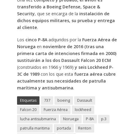
transferido a Boeing Defense, Space &
Security
, que se encarga de la
instalación de
dichos equipos militares, su prueba y entrega
al cliente
.
Los
cinco P-8A
adquridos por la
Fuerza Aérea de
Noruega
en
noviembre de 2016 (tras una
primera carta de intenciones firmada en 2000)
sustituirán a los dos Dassault Falcon 20 ECM
(construidos en 1966 y 1969)
y seis Lockheed P-
3C de 1989
con los que esta
fuerza aérea cubre
actualmente sus necesidades de patrulla
marítima y antisubmarina
.
Etiquetas
737
boeing
Dassault
Falcon 20
Fuerza Aérea
lockheed
lucha antisubmarina
Noruega
P-8A
p.3
patrulla maritima
portada
Renton