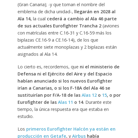
(Gran Canaria); -y que toman el nombre del
emblema de dicha unidad-,
llegarán en 2028 al
Ala 14,
la cual
cederá a cambio al Ala 46 parte
de sus actuales Eurofighter Trancha 2
(aviones
con matrículas entre C.16-31 y C.16-59 más los
biplazas CE.16-9 a CE.16-14), de los que
actualmente siete monoplazas y 2 biplazas están
asignados al Ala 14.
Lo cierto es, recordemos, que
ni el ministerio de
Defensa ni el Ejército del Aire y del Espacio
habían anunciado si los nuevos Eurofighter
irían a Canarias, o si los F-18A del Ala 46 se
sustituirían por F/A-18 de las
Alas 12
o
15
, o por
Eurofighter de las
Alas 11
o 14
. Durante este
tiempo, la única respuesta era que estaba en
estudio.
Los
primeros Eurofighter Halcón ya están en
producción en Getafe
, y
Airbus
había