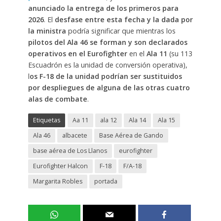
anunciado la entrega de los primeros para
2026
. El
desfase entre esta fecha y la dada por
la ministra
podría significar que mientras los
pilotos del Ala 46 se forman y son declarados
operativos en el Eurofighter
en el
Ala 11
(su 113
Escuadrón es la unidad de conversión operativa),
l
os F-18 de la unidad podrían ser sustituidos
por despliegues de alguna de las otras cuatro
alas de combate
.
Etiquetas
Aa 11
ala 12
Ala 14
Ala 15
Ala 46
albacete
Base Aérea de Gando
base aérea de Los Llanos
eurofighter
Eurofighter Halcon
F-18
F/A-18
Margarita Robles
portada