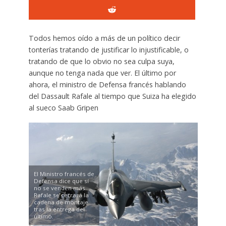
Todos hemos oído a más de un político decir
tonterías tratando de justificar lo injustificable, o
tratando de que lo obvio no sea culpa suya,
aunque no tenga nada que ver. El último por
ahora, el ministro de Defensa francés hablando
del Dassault Rafale al tiempo que Suiza ha elegido
al sueco Saab Gripen
El Ministro francés de
Defensa dice que sí
no se venden más
Rafale se cerrará la
cadena de montaje
tras la entrega del
último.