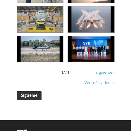
1
/
71
Siguiente»
Ver más vídeos»
Sígueme