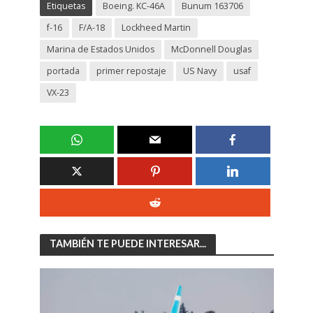
Etiquetas
Boeing. KC-46A
Bunum 163706
f-16
F/A-18
Lockheed Martin
Marina de Estados Unidos
McDonnell Douglas
portada
primer repostaje
US Navy
usaf
VX-23
TAMBIÉN TE PUEDE INTERESAR...