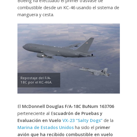
Boeing ha efectuado el primer trasvase de
combustible desde un KC-46 usando el sistema de
manguera y cesta.
Repostaje del F/A-
18C por el KC-46A.
El
McDonnell Douglas F/A-18C
BuNum 163706
perteneciente al E
scuadrón de Pruebas y
Evaluación en Vuelo
VX-23 “Salty Dogs”
de la
Marina de Estados Unidos
ha sido el p
rimer
avión que ha recibido combustible en vuelo