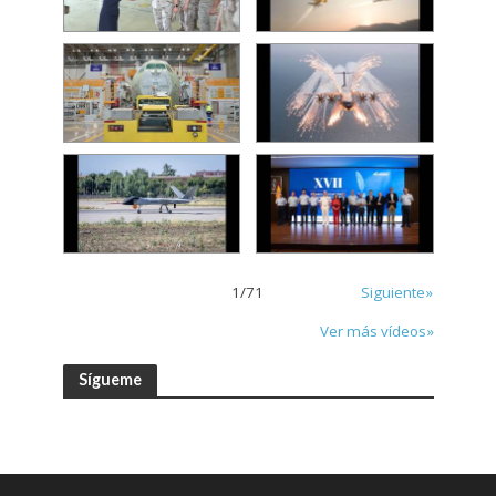
1
/
71
Siguiente»
Ver más vídeos»
Sígueme