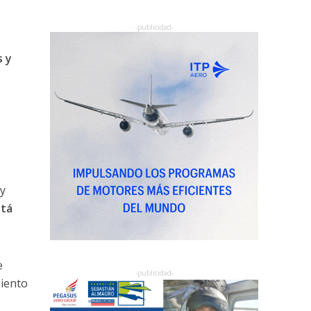
 y
y
stá
e
miento