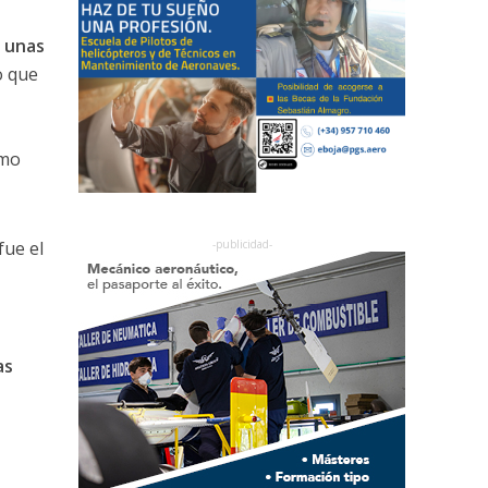
o unas
o que
omo
fue el
as