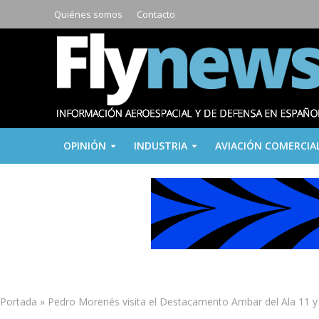
Quiénes somos
Contacto
OPINIÓN
INDUSTRIA
AVIACIÓN COMERCIA
Portada
»
Pedro Morenés visita el Destacamento Ambar del Ala 11 y 