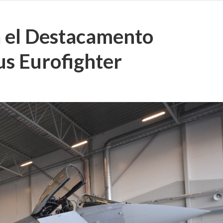
a el Destacamento
us Eurofighter
o