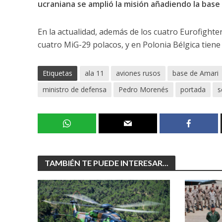
ucraniana se amplió la misión añadiendo la base
En la actualidad, además de los cuatro Eurofighter
cuatro MiG-29 polacos, y en Polonia Bélgica tiene
Etiquetas
ala 11
aviones rusos
base de Amari
ministro de defensa
Pedro Morenés
portada
s
TAMBIÉN TE PUEDE INTERESAR...