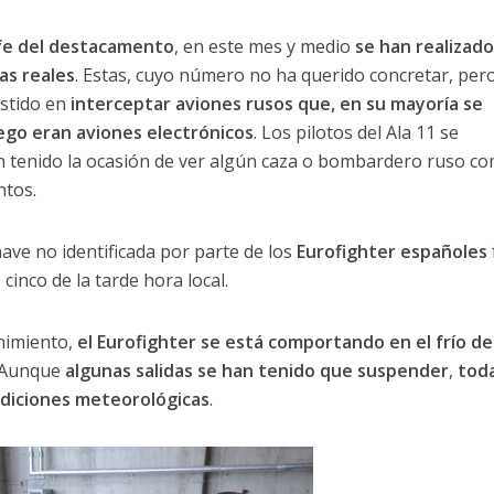
efe del destacamento
, en este mes y medio
se han realizad
as reales
. Estas, cuyo número no ha querido concretar, per
istido en
interceptar aviones rusos que, en su mayoría se
ego eran aviones electrónicos
. Los pilotos del Ala 11 se
n tenido la ocasión de ver algún caza o bombardero ruso c
ntos.
ave no identificada por parte de los
Eurofighter españoles
cinco de la tarde hora local.
nimiento,
el Eurofighter se está comportando en el frío de
 Aunque
algunas salidas se han tenido que suspender
,
tod
ndiciones meteorológicas
.