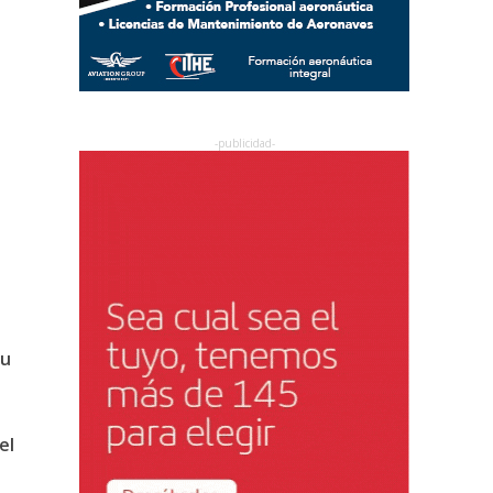
su
el