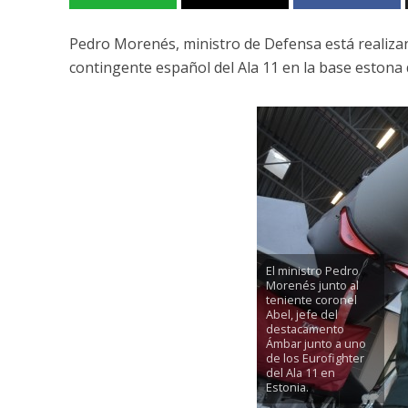
Pedro Morenés, ministro de Defensa está realizando
contingente español del Ala 11 en la base estona 
El ministro Pedro
Morenés junto al
teniente coronel
Abel, jefe del
destacamento
Ámbar junto a uno
de los Eurofighter
del Ala 11 en
Estonia.