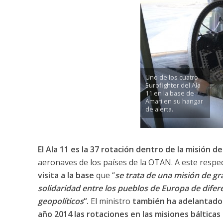
Uno de los cuatro
Eurofighter del Ala
11 en la base de
Amari en su hangar
de alerta.
El Ala 11 es la 37 rotación dentro de la misión d
aeronaves de los países de la OTAN. A este respe
visita a la base
que “
se trata de una misión de g
solidaridad entre los pueblos de Europa de difer
geopolíticos
“.
El ministro
también ha adelantado 
año 2014 las rotaciones en las misiones bálticas