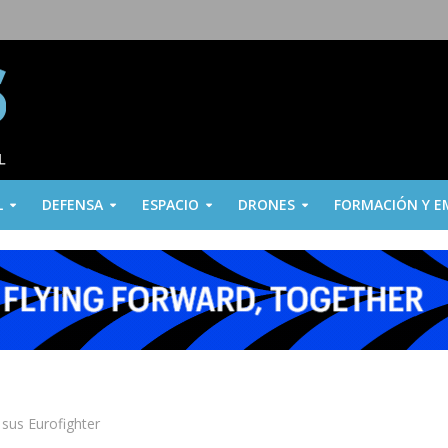
L
DEFENSA
ESPACIO
DRONES
FORMACIÓN Y E
sus Eurofighter