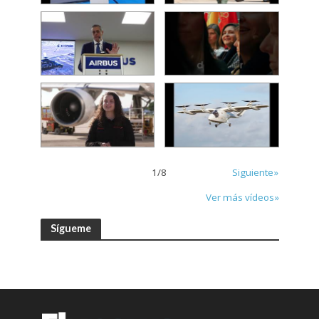
1
/
8
Siguiente»
Ver más vídeos»
Sígueme