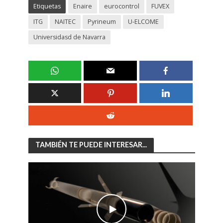
Etiquetas
Enaire
eurocontrol
FUVEX
ITG
NAITEC
Pyrineum
U-ELCOME
Universidasd de Navarra
TAMBIÉN TE PUEDE INTERESAR...