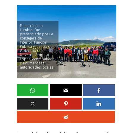
El ejercicio en
Lumbier fue
presenciado por La
consejera de
Interior, Función
Pública y Justicia del
Gobierno de
Navarra, Amparo
López, acompañada
de numerosas
autoridades locales.