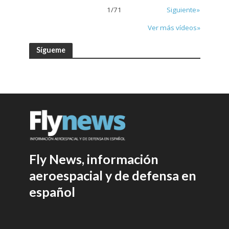
1
/
71
Siguiente»
Ver más vídeos»
Sígueme
Fly News, información
aeroespacial y de defensa en
español