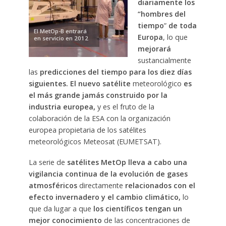
diariamente los
“hombres del
tiempo
”
de toda
El MetOp-B entrará
Europa
, lo que
en servicio en 2012
mejorará
sustancialmente
las
predicciones del tiempo para los diez días
siguientes. El nuevo satélite
meteorológico
es
el más grande jamás construido por la
industria europea,
y es el fruto de la
colaboración de la ESA con la organización
europea propietaria de los satélites
meteorológicos Meteosat (EUMETSAT).
La serie de
satélites MetOp lleva a cabo una
vigilancia continua de la evolución de gases
atmosféricos
directamente
relacionados con el
efecto invernadero y el cambio climático,
lo
que da lugar a que
los científicos tengan un
mejor conocimiento
de las concentraciones de