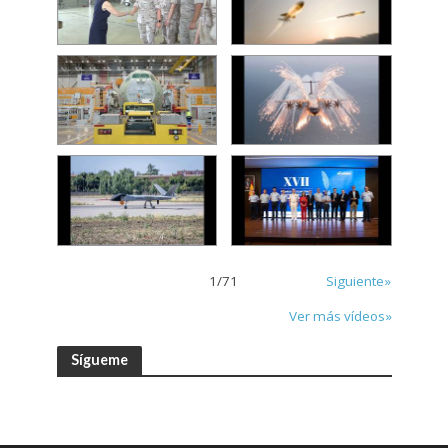
1
/
71
Siguiente»
Ver más vídeos»
Sígueme