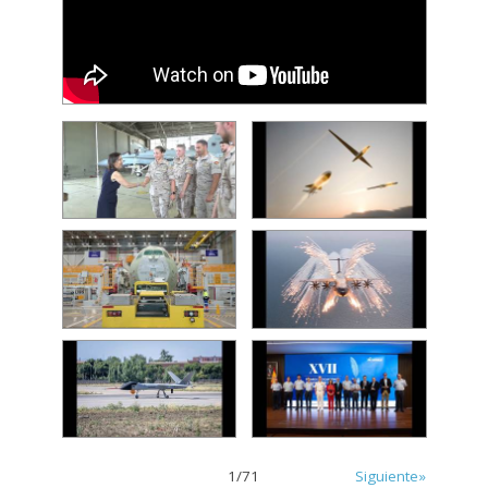
1
/
71
Siguiente»