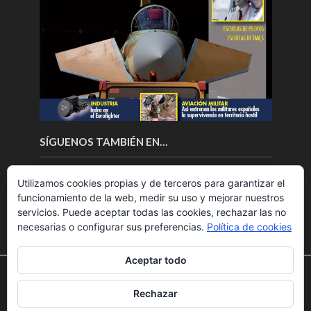
SÍGUENOS TAMBIÉN EN…
Utilizamos cookies propias y de terceros para garantizar el
funcionamiento de la web, medir su uso y mejorar nuestros
servicios. Puede aceptar todas las cookies, rechazar las no
necesarias o configurar sus preferencias.
Política de cookies
Aceptar todo
Utilizamos cookies para ofrecerte la mejor experiencia en
nuestra web.
Rechazar
Puedes aprender más sobre qué cookies utilizamos o
Copyright © 2018.Fly News.
Noticias aerospacial
/
Noticias
desactivarlas en los
ajustes
.