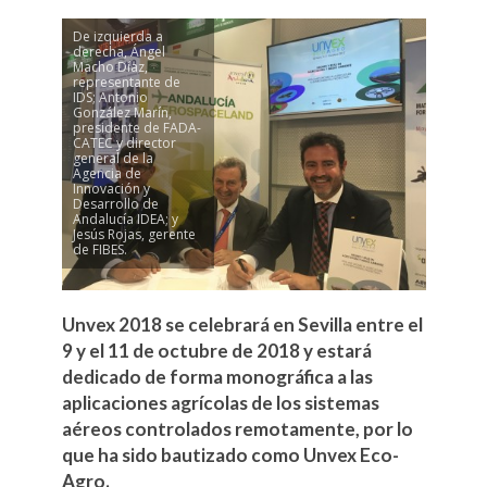
De izquierda a
derecha, Ángel
Macho Díaz,
representante de
IDS; Antonio
González Marín,
presidente de FADA-
CATEC y director
general de la
Agencia de
Innovación y
Desarrollo de
Andalucía IDEA; y
Jesús Rojas, gerente
de FIBES.
Unvex 2018 se celebrará en Sevilla entre el
9 y el 11 de octubre de 2018 y estará
dedicado de forma monográfica a las
aplicaciones agrícolas de los sistemas
aéreos controlados remotamente, por lo
que ha sido bautizado como Unvex Eco-
Agro.