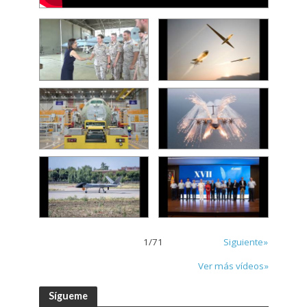
1
/
71
Siguiente»
Ver más vídeos»
Sígueme