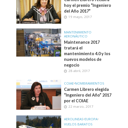
hoy el premio “Ingeniero
del Año 2017”
19 mayo, 2017
MANTENIMIENTO
AERONÁUTICO
Maintenance 2017
tratará el
mantenimiento 4.0 y los
nuevos modelos de
negocio
28 abril, 2017
COIAE
•
NOMBRAMIENTOS
Carmen Librero elegida
“Ingeniero del Año” 2017
por el COIAE
22 marzo, 2017
AEROLINEAS
•
EUROPA
•
VUELOS BARATOS