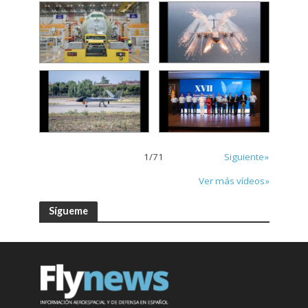
1
/
71
Siguiente»
Ver más vídeos»
Sígueme