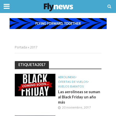
Portada
»
2017
ETIQUETA2017
AEROLINEAS
•
OFERTAS DE VUELOS
•
VUELOS BARATOS
Las aerolíneas se suman
al Black Friday un año
más
20 noviembre, 2017