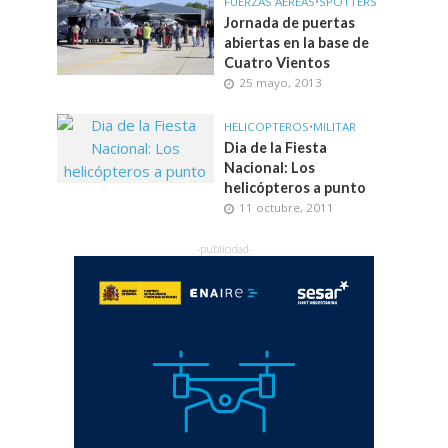
FUERZAS AÉREAS
•
SPOTTERS
Jornada de puertas
abiertas en la base de
Cuatro Vientos
25 mayo, 2013
HELICOPTEROS
•
MILITAR
Dia de la Fiesta
Nacional: Los
helicópteros a punto
11 octubre, 2011