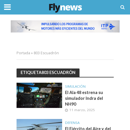
Portada
»
803 Escuadrón
ETIQUETA803 ESCUADRÓN
SIMULACIÓN
El Ala 48 estrena su
simulador Indra del
NH90
11 marzo, 2025
DEFENSA
El Ejército del Aire y del