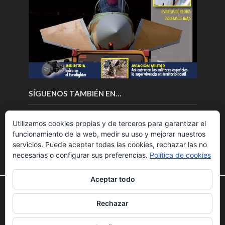
SÍGUENOS TAMBIÉN EN…
Utilizamos cookies propias y de terceros para garantizar el
funcionamiento de la web, medir su uso y mejorar nuestros
servicios. Puede aceptar todas las cookies, rechazar las no
necesarias o configurar sus preferencias.
Política de cookies
Aceptar todo
Utilizamos cookies para ofrecerte la mejor experiencia en
nuestra web.
Rechazar
Puedes aprender más sobre qué cookies utilizamos o
Copyright © 2018.Fly News.
Noticias aerospacial
/
Noticias
desactivarlas en los
ajustes
.
UAS aviación comercial