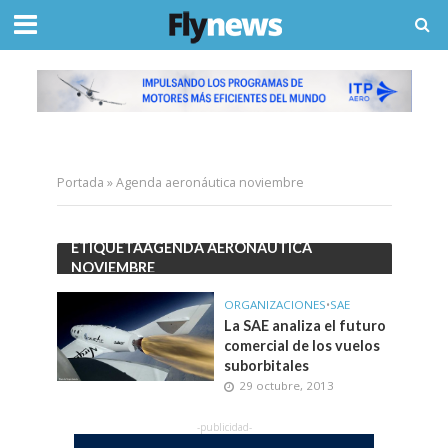
Portada
»
Agenda aeronáutica noviembre
ETIQUETAAGENDA AERONÁUTICA
NOVIEMBRE
ORGANIZACIONES
•
SAE
La SAE analiza el futuro
comercial de los vuelos
suborbitales
29 octubre, 2013