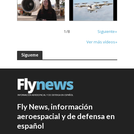
1
/
8
Siguiente»
Ver más vídeos»
Sígueme
Fly News, información
aeroespacial y de defensa en
español