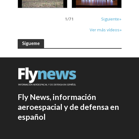
1
/
71
Siguiente»
Ver más vídeos»
Sígueme
Fly News, información
aeroespacial y de defensa en
español