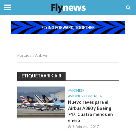
Portada
»
Arik Air
ETIQUETAARIK AIR
AVIONES
•
AVIONES COMERCIALES
Nuevo revés para el
Airbus A380 y Boeing
747: Cuatro menos en
enero
3 febrero, 2017