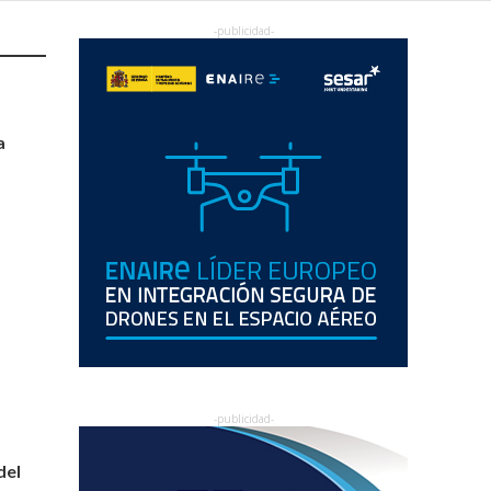
o
a
del