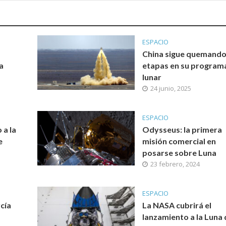
ESPACIO
China sigue quemand
a
etapas en su program
lunar
24 junio, 2025
ESPACIO
 a la
Odysseus: la primera
e
misión comercial en
posarse sobre Luna
23 febrero, 2024
ESPACIO
cía
La NASA cubrirá el
lanzamiento a la Luna 