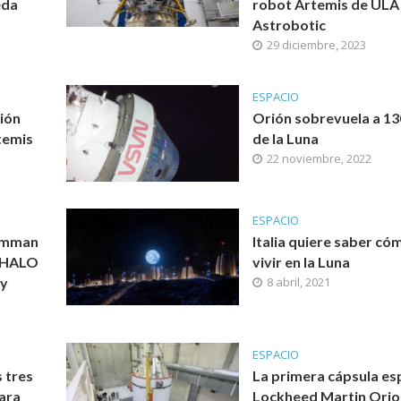
eda
robot Artemis de ULA
Astrobotic
29 diciembre, 2023
ESPACIO
ión
Orión sobrevuela a 1
temis
de la Luna
22 noviembre, 2022
ESPACIO
umman
Italia quiere saber có
o HALO
vivir en la Luna
ay
8 abril, 2021
ESPACIO
 tres
La primera cápsula es
ara
Lockheed Martin Orio