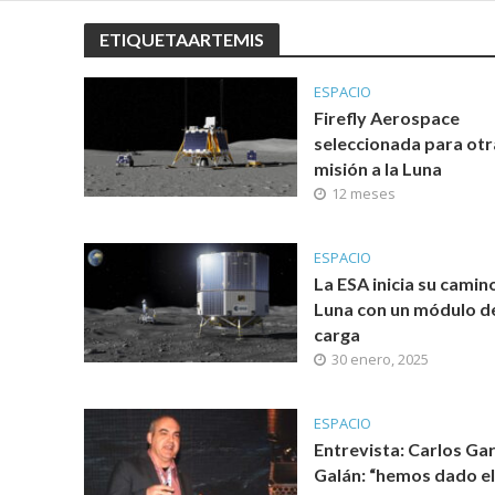
ETIQUETAARTEMIS
ESPACIO
Firefly Aerospace
seleccionada para otr
misión a la Luna
12 meses
ESPACIO
La ESA inicia su camino
Luna con un módulo d
carga
30 enero, 2025
ESPACIO
Entrevista: Carlos Gar
Galán: “hemos dado el