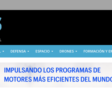
L
DEFENSA
ESPACIO
DRONES
FORMACIÓN Y E