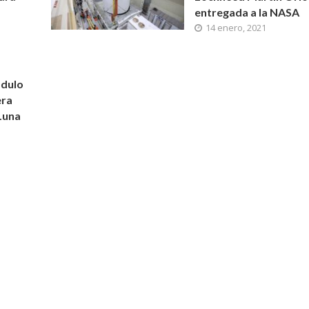
entregada a la NASA
14 enero, 2021
ódulo
era
Luna