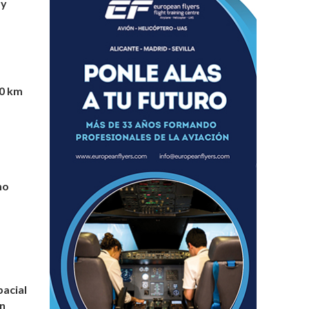
 y
30 km
mo
pacial
n