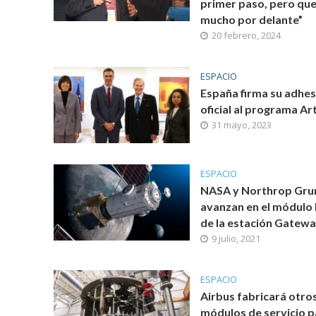
primer paso, pero qu
mucho por delante”
20 febrero, 2024
ESPACIO
España firma su adhes
oficial al programa Ar
31 mayo, 2023
ESPACIO
NASA y Northrop Gr
avanzan en el módul
de la estación Gatew
9 julio, 2021
ESPACIO
Airbus fabricará otros
módulos de servicio p