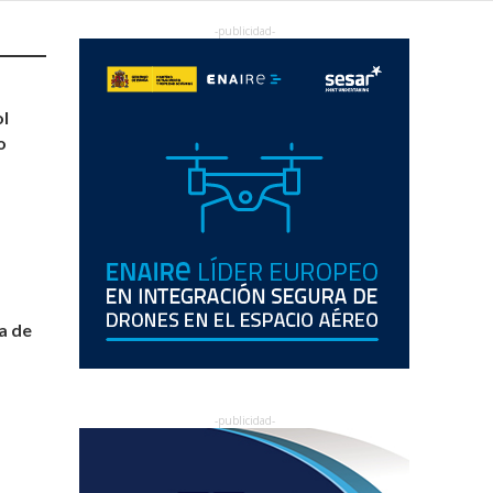
ol
o
a de