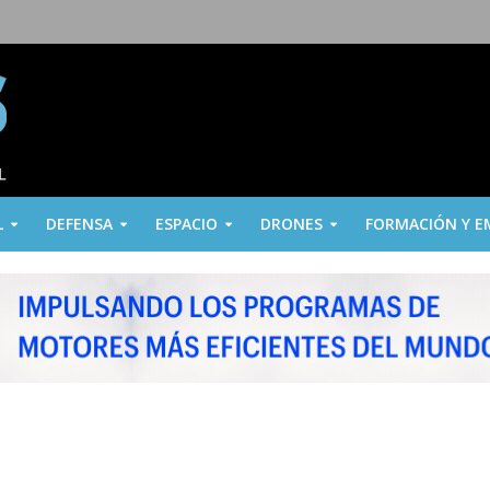
L
DEFENSA
ESPACIO
DRONES
FORMACIÓN Y E