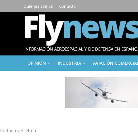
Quiénes somos
Contacto
OPINIÓN
INDUSTRIA
AVIACIÓN COMERCIA
Portada
»
Asetma