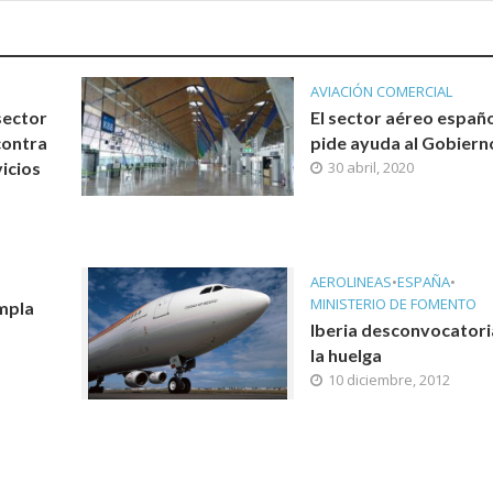
AVIACIÓN COMERCIAL
sector
El sector aéreo españ
contra
pide ayuda al Gobiern
icios
30 abril, 2020
AEROLINEAS
•
ESPAÑA
•
MINISTERIO DE FOMENTO
empla
Iberia desconvocatori
la huelga
10 diciembre, 2012