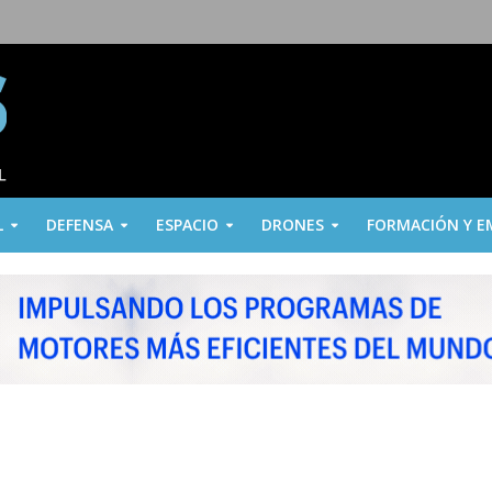
L
DEFENSA
ESPACIO
DRONES
FORMACIÓN Y E