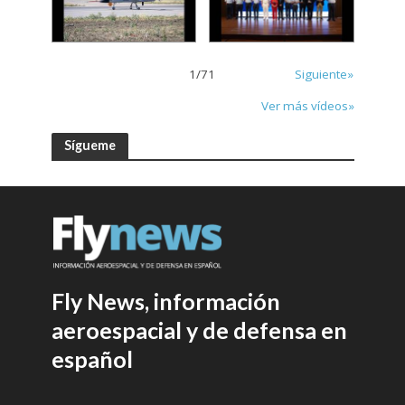
1
/
71
Siguiente»
Ver más vídeos»
Sígueme
Fly News, información
aeroespacial y de defensa en
español