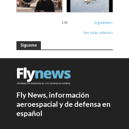
1
/
8
Siguiente»
Ver más vídeos»
Sígueme
Fly News, información
aeroespacial y de defensa en
español