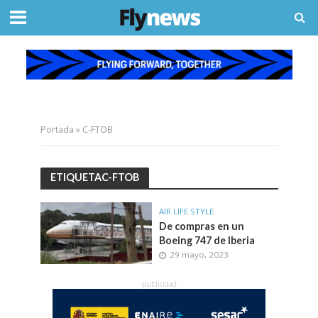
Portada
»
C-FTOB
ETIQUETAC-FTOB
AIR LIFE STYLE
De compras en un
Boeing 747 de Iberia
29 mayo, 2023