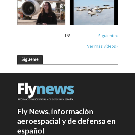
1
/
8
Siguiente»
Ver más vídeos»
Sígueme
Fly News, información
aeroespacial y de defensa en
español