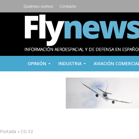
Quiénes somos
Contacto
OPINIÓN
INDUSTRIA
AVIACIÓN COMERCIA
Portada
»
CG 53