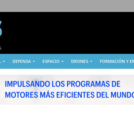
L
DEFENSA
ESPACIO
DRONES
FORMACIÓN Y E